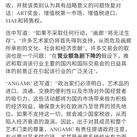
收，并就该类别认为具有战略意义的问题恢复对
话：ART奖金、增值税第一市场、增值税进口、
SIAE和转售权。
信中写道：“如果不采取任何行动，”画廊 “将无法生
存”，“许多艺术家仍将首先得到支持，从而危及画廊
所承担的文化、社会和经济贡献”。许多交易会的取
营业额急剧下降的
消也是一个问题："在
假设下，推
迟和取消该行业主要的国内和国际交易会的日益具
体的前景正在引起该行业的广泛关注"。
“ANGAMC 还写道：”政治家们必须明白，艺术品的
进口、流通、交换的便利性以及市场对外国经营者
的吸引力，这些活动都将为国内市场带来极为积极
的经济效益，确保意大利在欧洲乃至世界的领先地
位。如果不支持这一切，就会减少国家税收，从而
陷入经济衰退的漩涡。因此，出于对其成员和整个
艺术门类的尊重，ANGAMC 有责任提请政府注意，
有必要对艺术供应链，尤其是画廊系统给出有力而