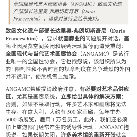
全国现当代艺术画廊协会（ANGAMC）致函文化遗
产部部长达里奥-弗朗切斯奇尼（Dario
Franceschini），请求对该行业给予支持。
致函文化遗产部部长达里奥-弗朗切斯奇尼（Dario
Franceschini
画廊业的
），要求就
问题展开对话，画
廊业因展览空间关闭和展会活动暂停而遭受重创：
全国现代与当代艺术画廊协会
（ANGAMC）是该行
业唯一的全国性协会，它也抱怨说，该组织所认为
的 “限制性和不合时宜的规章制度在竞争激烈的外国
并不适用”，使危机雪上加霜。
有必要对艺术品供应
ANGAMC希望提请政府注意，
链
立即给出具体的解决方案
，尤其是画廊系统，
：
否则，如果不采取行动，许多艺术家和画廊将无法
生存。在意大利，大约有 500 家画廊，每年举办
5000 场展览，雇用 1 万名员工，此外，我们还必须
加上旅游部门经常产生的诱导性活动。ANGAMC抱
许多美术馆的重新开张
怨说，如果长期关闭，
就会