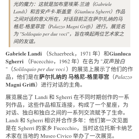
光的魔力：这就是加布里埃莱-兰迪（Gabriele
Landi）和吉安卢卡-斯盖里（Gianluca Sgherri）作品
之间对话的意义所在，对话目前正在萨尔扎纳的马
格尼-格里菲宫（Palazzo Magni Griffi）进行。展览名
为 "Soliloquio per due voci"，旨在唤起两位艺术家之
间的友谊。
Gabriele Landi
Gianluca
（Schaerbeek，1971 年）和
Sgherri
（Fucecchio，1962 年）在名为 "
双声独白
"（
Soliloquio per due voci
）的展览上展示了他们的作
萨尔扎纳的
马格尼-格里菲宫
品，他们是在
（
Palazzo
Magni Griffi
）进行对话的主角。
展览展出了 Landi 和 Sgherri 在不同时期创作的一系
列作品，这些作品相互连接，构成了一个星座，为
对话、独白和独白之间的一系列交流赋予了生命。
Landi 和 Sgherri 相识并合作多年：他们第一次见面
是在 Sgherri 的家乡 Fucecchio，当时这位托斯卡纳艺
术家在当地的 Museo Civico 举办了一次展览。