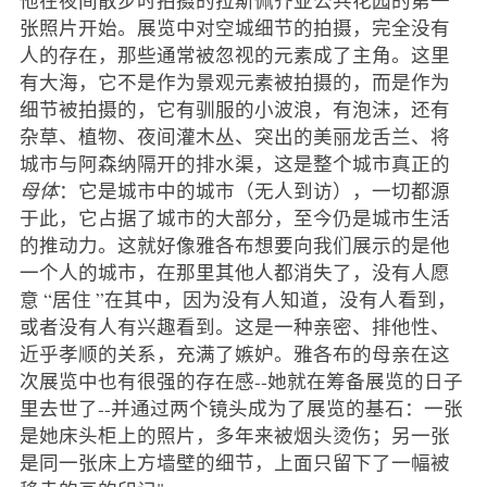
张照片开始。展览中对空城细节的拍摄，完全没有
人的存在，那些通常被忽视的元素成了主角。这里
有大海，它不是作为景观元素被拍摄的，而是作为
细节被拍摄的，它有驯服的小波浪，有泡沫，还有
杂草、植物、夜间灌木丛、突出的美丽龙舌兰、将
城市与阿森纳隔开的排水渠，这是整个城市真正的
母体
：它是城市中的城市（无人到访），一切都源
于此，它占据了城市的大部分，至今仍是城市生活
的推动力。这就好像雅各布想要向我们展示的是他
一个人的城市，在那里其他人都消失了，没有人愿
意 “居住 ”在其中，因为没有人知道，没有人看到，
或者没有人有兴趣看到。这是一种亲密、排他性、
近乎孝顺的关系，充满了嫉妒。雅各布的母亲在这
次展览中也有很强的存在感--她就在筹备展览的日子
里去世了--并通过两个镜头成为了展览的基石：一张
是她床头柜上的照片，多年来被烟头烫伤；另一张
是同一张床上方墙壁的细节，上面只留下了一幅被