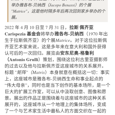
举办雅各布-贝纳西（Jacopo Benassi）的个展
"Matrice"，这是他时隔多年后再次回到家乡举办的个
展。
拉斯
佩齐亚
2022 年 4 月 10 日至 7 月 31 日，
Carispezia 基金会
雅各布-贝纳西
将举办
（1970 年出
生于拉斯佩齐亚）的个展
Matrice
。对于这位拉斯佩
齐亚艺术家来说，这是多年来在意大利和国外获得
安东尼奥-格鲁利
认可后的一次回归。展览由
（Antonio Grulli
）策划，围绕这位利古里亚摄影师
的过去以及他与拉斯佩齐亚这座城市的关系展开。
标题 "
矩阵"（Matrix
）本身就意在概括这一切：事实
上，这座城市是雅各布-贝纳西生命和事业起点的
“伟大母亲”，同时也是当下创作的基本场所，是一个
巨大的扩展工作室，可以从中汲取创意、图像和愿
景。展出的作品正是围绕着与这座城市的这种关系
展开的，这座城市从一个地理上的集体场所，变成
了一个与艺术家生活中最私人的方面交织在一起的