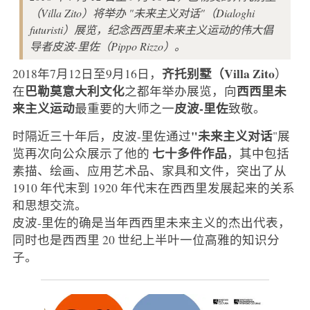
（Villa Zito）将举办 "未来主义对话"（Dialoghi
futuristi）展览，纪念西西里未来主义运动的伟大倡
导者皮波-里佐（Pippo Rizzo）。
齐托别墅（Villa Zito
2018年7月12日至9月16日，
）
巴勒莫意大利文化
西西里未
在
之都年举办展览，向
来主义运动
皮波-里佐
最重要的大师之一
致敬。
"未来主义对话
时隔近三十年后，皮波-里佐通过
"展
七十多件作品
览再次向公众展示了他的
，其中包括
素描、绘画、应用艺术品、家具和文件，突出了从
1910 年代末到 1920 年代末在西西里发展起来的关系
和思想交流。
皮波-里佐的确是当年西西里未来主义的杰出代表，
同时也是西西里 20 世纪上半叶一位高雅的知识分
子。