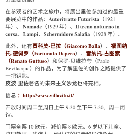
在参观者的艺术之旅中，将展出里佐参加过的最重
Autoritratto Futurista
要展览中的作品：
（1921
Nomade
Il treno notturno in
年）、
（1929 年）、
corsa
Lampi
Schermidore Salafia
、
、
（1928 年）。
贾科莫-巴拉（Giacomo Balla
福图纳
此外，还有
）、
托-德佩罗（Fortunato Depero
雷纳托-古图索
）、
（Renato Guttuso
）和保罗-贝维拉夸（Paolo
Bevilacqua）的作品，为了解里佐的创作之路提供了
一把钥匙。
皮波-里佐
未来主义沙龙
著名的
也将亮相。
：http://www.villazito.it/
信息
开放时间周二至周日上午 9:30 至下午 7:30。周一闭
馆。
门票全票 10 欧元，减价票 8 欧元。6 岁以下儿童、
陪同教师、残疾人、经认证的记者和导游免费。