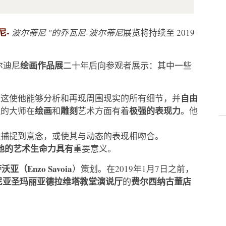
尼-
波尔蒂尼 "的乔瓦尼-波尔蒂尼
展览将持续至 2019
绘画作品展
尔迪尼
二十年后向参观者展示：其中一些
自由
，这使他能够分析和再现周围现实的所有细节，并
绘画
雕刻
极强的表现力
拉的大师在
和
艺术方面有着
。他
能捕捉到意念，或使其与动态的表现相吻合。
他的艺术生命力具有
重要意义。
沃亚（Enzo Savoia
）策划。在2019年1月7日之前，
尼亚
圣玛丽亚德拉维塔教堂演说厅
费尔西纳古董店
的