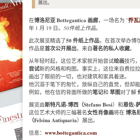
展出。
博洛尼亚
Bottegantica 画廊
乔瓦
在
，一场名为 "
年 1 月 19 日。
50件纸上作品
。
50 件纸上作品
此次展览精选了
，在首次举办博
首次公开展出
著名的私人收藏
作品是
，来自
。
绘画
从年轻时起，这位艺术家就开始尝试
技巧
尝试
新的风格和构图。事实上，这位来自费拉
画出了眼前的一切，也对建筑和家具着迷。
他沉溺于笔下的匆忙，放纵自己的直觉，但却
笔记
草图
例如，他在信的背面所做的
和
对了解
斯特凡诺-博西（Stefano Bosi
恩佐-萨
展览由
）和
女性肖像画
博洛
这位艺术大师的三幅著名
将在
（Felsina Antiquaria
）展出。
www.bottegantica.com
信息：