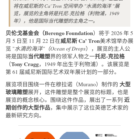
将在威尼斯的 Ca' Tron 空间举办 "水滴的海洋 "展
览，展览的主角将是托尼-克拉格（利物浦，1949
年），他是国际当代雕塑的主角之一。
贝伦戈基金会（Berengo Foundation
）将于 2026 年 5
威尼斯
Ca’ Tron
月 5 日至 11 月 22 日在
美术馆举办展
览 "
水滴的海洋"（Ocean of Drops
），展览的主人公
当代雕塑
托尼-克拉格
将是国际
界的领军人物之一
Tony Cragg
（
，1949 年出生于利物浦）。该展览是
第 61 届威尼斯国际艺术双年展计划的一部分。
大型
展览项目围绕一件在穆拉诺（Murano）制作的
玻璃雕塑
展开，这件雕塑是整个展览的标题，也是
近
展览的概念核心。围绕这件作品，展出了一系列
期创作的大型作品
，集中展示了这位英德艺术家的
最新研究方向。