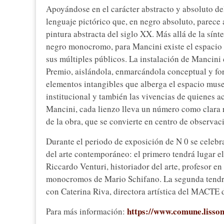
Apoyándose en el carácter abstracto y absoluto de
lenguaje pictórico que, en negro absoluto, parece
pintura abstracta del siglo XX. Más allá de la sínt
negro monocromo, para Mancini existe el espacio d
sus múltiples públicos. La instalación de Mancini 
Premio, aislándola, enmarcándola conceptual y form
elementos intangibles que alberga el espacio museís
institucional y también las vivencias de quienes a
Mancini, cada lienzo lleva un número como clara re
de la obra, que se convierte en centro de observac
Durante el periodo de exposición de N 0 se celebr
del arte contemporáneo: el primero tendrá lugar e
Riccardo Venturi, historiador del arte, profesor en
monocromos de Mario Schifano. La segunda tendrá 
con Caterina Riva, directora artística del MACTE 
https://www.comune.lisso
Para más información: