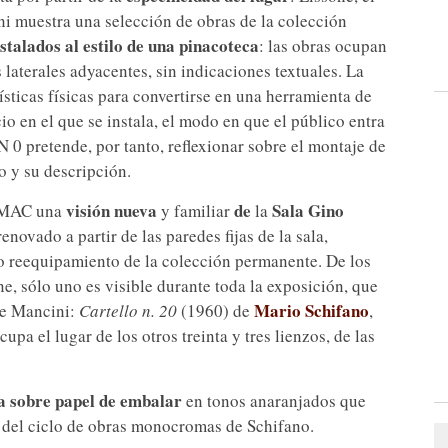
i muestra una selección de obras de la colección
stalados al estilo de una pinacoteca
: las obras ocupan
s laterales adyacentes, sin indicaciones textuales. La
ísticas físicas para convertirse en una herramienta de
cio en el que se instala, el modo en que el público entra
 N 0 pretende, por tanto, reflexionar sobre el montaje de
to y su descripción.
visión nueva
de
Sala Gino
l MAC una
y familiar
la
enovado a partir de las paredes fijas de la sala,
ro reequipamiento de la colección permanente. De los
ne, sólo uno es visible durante toda la exposición, que
Mario Schifano
 de Mancini:
Cartello n. 20
(1960) de
,
a el lugar de los otros treinta y tres lienzos, de las
a sobre papel de embalar
en tonos anaranjados que
e del ciclo de obras monocromas de Schifano.