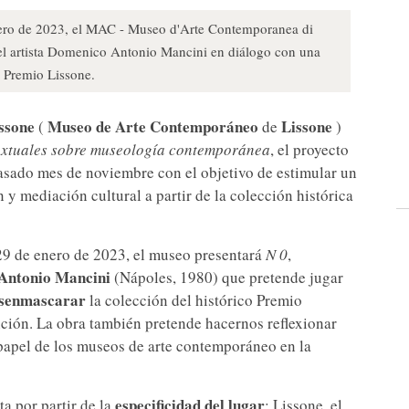
ero de 2023, el MAC - Museo d'Arte Contemporanea di
 del artista Domenico Antonio Mancini en diálogo con una
o Premio Lissone.
ssone
Museo de Arte Contemporáneo
Lissone
(
de
)
extuales sobre museología contemporánea
, el proyecto
asado mes de noviembre con el objetivo de estimular un
n y mediación cultural a partir de la colección histórica
 29 de enero de 2023, el museo presentará
N 0
,
Antonio Mancini
(Nápoles, 1980) que pretende jugar
esenmascarar
la colección del histórico Premio
nción. La obra también pretende hacernos reflexionar
 papel de los museos de arte contemporáneo en la
especificidad del lugar
a por partir de la
: Lissone, el