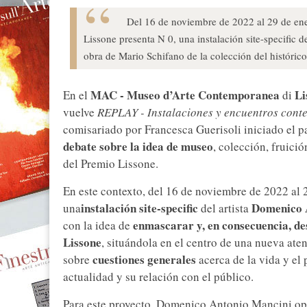
Del 16 de noviembre de 2022 al 29 de en
Lissone presenta N 0, una instalación site-specific
obra de Mario Schifano de la colección del históric
MAC - Museo d’Arte Contemporanea
Li
En el
di
vuelve
REPLAY - Instalaciones y encuentros cont
comisariado por Francesca Guerisoli iniciado el p
debate sobre la idea de museo
, colección, fruició
del Premio Lissone.
En este contexto, del 16 de noviembre de 2022 al
instalación site-specific
Domenico 
una
del artista
enmascarar y, en consecuencia, d
con la idea de
Lissone
, situándola en el centro de una nueva ate
cuestiones generales
sobre
acerca de la vida y el
actualidad y su relación con el público.
Para este proyecto, Domenico Antonio Mancini opt