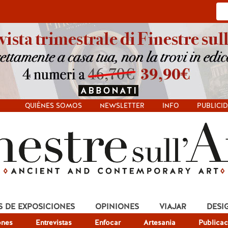
QUIÉNES SOMOS
NEWSLETTER
INFO
PUBLICI
S DE EXPOSICIONES
OPINIONES
VIAJAR
DESI
ones
Entrevistas
Enfocar
Artesania
Publicac