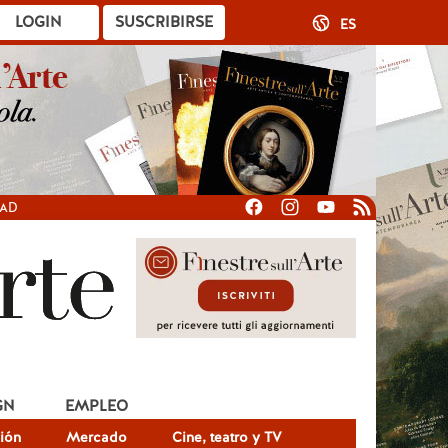
LOGIN
SUSCRIBIRSE
ES
DAD
GN
EMPLEO
ión
Mercado
Cine, teatro y TV