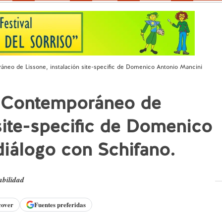
neo de Lissone, instalación site-specific de Domenico Antonio Mancini
e Contemporáneo de
 site-specific de Domenico
iálogo con Schifano.
abilidad
cover
Fuentes preferidas