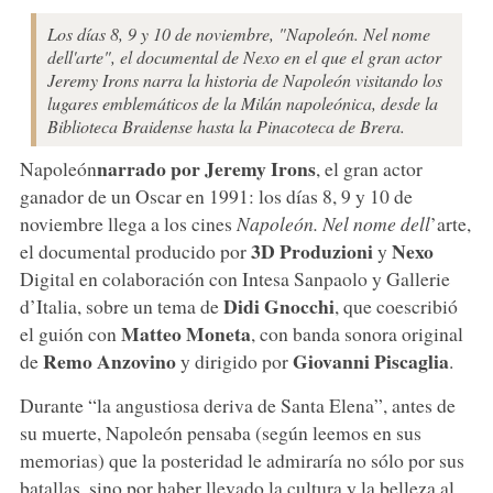
Los días 8, 9 y 10 de noviembre, "Napoleón. Nel nome
dell'arte", el documental de Nexo en el que el gran actor
Jeremy Irons narra la historia de Napoleón visitando los
lugares emblemáticos de la Milán napoleónica, desde la
Biblioteca Braidense hasta la Pinacoteca de Brera.
narrado por Jeremy Irons
Napoleón
, el gran actor
ganador de un Oscar en 1991: los días 8, 9 y 10 de
noviembre llega a los cines
Napoleón. Nel nome dell
’arte,
3D Produzioni
Nexo
el documental producido por
y
Digital en colaboración con Intesa Sanpaolo y Gallerie
Didi Gnocchi
d’Italia, sobre un tema de
, que coescribió
Matteo Moneta
el guión con
, con banda sonora original
Remo Anzovino
Giovanni Piscaglia
de
y dirigido por
.
Durante “la angustiosa deriva de Santa Elena”, antes de
su muerte, Napoleón pensaba (según leemos en sus
memorias) que la posteridad le admiraría no sólo por sus
batallas, sino por haber llevado la cultura y la belleza al