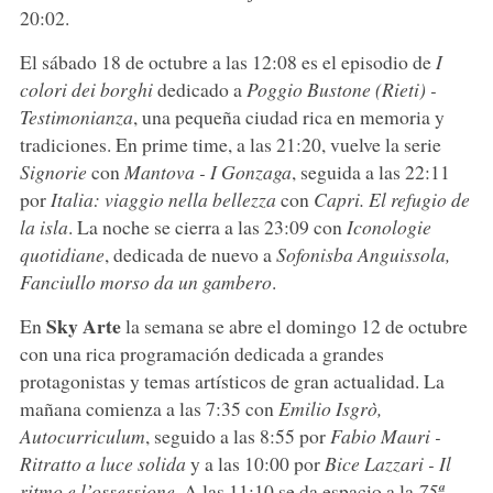
20:02.
El sábado 18 de octubre a las 12:08 es el episodio de
I
colori dei borghi
dedicado a
Poggio Bustone (Rieti) -
Testimonianza
, una pequeña ciudad rica en memoria y
tradiciones. En prime time, a las 21:20, vuelve la serie
Signorie
con
Mantova - I Gonzaga
, seguida a las 22:11
por
Italia: viaggio nella bellezza
con
Capri. El refugio de
la isla
. La noche se cierra a las 23:09 con
Iconologie
quotidiane
, dedicada de nuevo a
Sofonisba Anguissola,
Fanciullo morso da un gambero
.
Sky Arte
En
la semana se abre el domingo 12 de octubre
con una rica programación dedicada a grandes
protagonistas y temas artísticos de gran actualidad. La
mañana comienza a las 7:35 con
Emilio Isgrò,
Autocurriculum
, seguido a las 8:55 por
Fabio Mauri -
Ritratto a luce solida
y a las 10:00 por
Bice Lazzari - Il
ritmo e l’ossessione
. A las 11:10 se da espacio a la
75ª