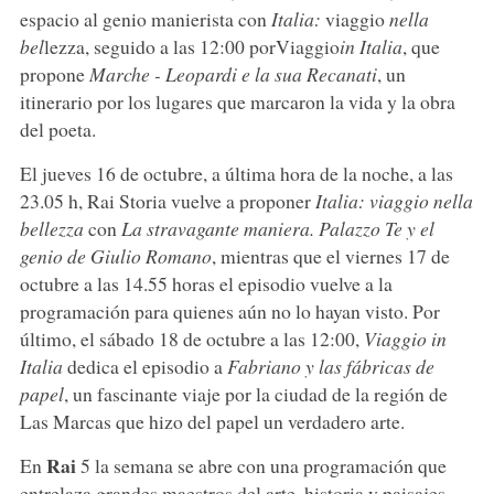
espacio al genio manierista con
Italia:
viaggio
nella
bel
lezza, seguido a las 12:00 porViaggio
in Italia
, que
propone
Marche - Leopardi e la sua Recanati
, un
itinerario por los lugares que marcaron la vida y la obra
del poeta.
El jueves 16 de octubre, a última hora de la noche, a las
23.05 h, Rai Storia vuelve a proponer
Italia: viaggio nella
bellezza
con
La stravagante maniera. Palazzo Te y el
genio de Giulio Romano
, mientras que el viernes 17 de
octubre a las 14.55 horas el episodio vuelve a la
programación para quienes aún no lo hayan visto. Por
último, el sábado 18 de octubre a las 12:00,
Viaggio in
Italia
dedica el episodio a
Fabriano y las fábricas de
papel
, un fascinante viaje por la ciudad de la región de
Las Marcas que hizo del papel un verdadero arte.
Rai
En
5 la semana se abre con una programación que
entrelaza grandes maestros del arte, historia y paisajes