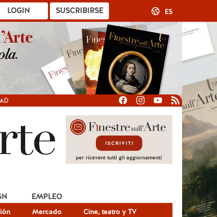
LOGIN
SUSCRIBIRSE
ES
DAD
GN
EMPLEO
ión
Mercado
Cine, teatro y TV