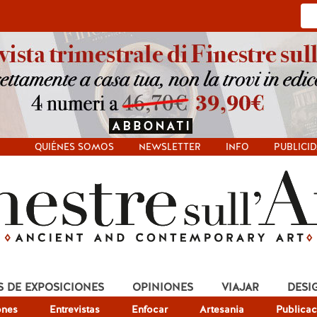
QUIÉNES SOMOS
NEWSLETTER
INFO
PUBLICI
S DE EXPOSICIONES
OPINIONES
VIAJAR
DESI
ones
Entrevistas
Enfocar
Artesania
Publicac