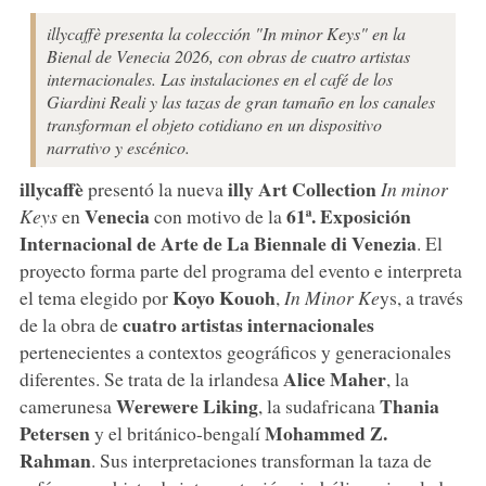
illycaffè presenta la colección "In minor Keys" en la
Bienal de Venecia 2026, con obras de cuatro artistas
internacionales. Las instalaciones en el café de los
Giardini Reali y las tazas de gran tamaño en los canales
transforman el objeto cotidiano en un dispositivo
narrativo y escénico.
illycaffè
illy Art Collection
presentó la nueva
In minor
Venecia
61ª. Exposición
Keys
en
con motivo de la
Internacional de Arte de La Biennale di Venezia
. El
proyecto forma parte del programa del evento e interpreta
Koyo
Kouoh
el tema elegido por
,
In Minor Ke
ys, a través
cuatro artistas internacionales
de la obra de
pertenecientes a contextos geográficos y generacionales
Alice
Maher
diferentes. Se trata de la irlandesa
, la
Werewere
Liking
Thania
camerunesa
, la sudafricana
Petersen
Mohammed Z.
y el británico-bengalí
Rahman
. Sus interpretaciones transforman la taza de