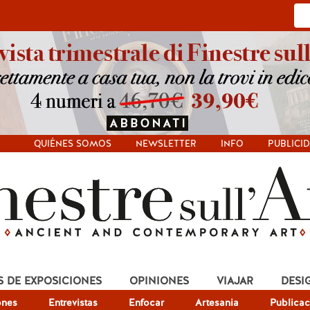
QUIÉNES SOMOS
NEWSLETTER
INFO
PUBLICI
S DE EXPOSICIONES
OPINIONES
VIAJAR
DESI
ones
Entrevistas
Enfocar
Artesania
Publicac