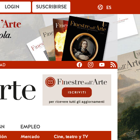
LOGIN
SUSCRIBIRSE
ES
DAD
GN
EMPLEO
ión
Mercado
Cine, teatro y TV