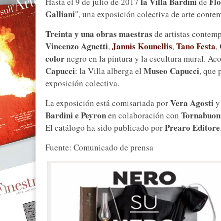
la Villa Bardini
Flo
Hasta el 9 de julio de 2017
de
Galliani
", una exposición colectiva de arte cont
Treinta y una obras maestras
de artistas conte
Vincenzo Agnetti
Jannis Kounellis
Tano Festa
,
,
,
color
negro en la pintura y la escultura mural. Ac
Capucci
Museo Capucci
: la Villa alberga el
, que 
exposición colectiva.
Vera Agosti
La exposición está comisariada por
y
Bardini e Peyron
Tornabuon
en colaboración con
Prearo Editore
El catálogo ha sido publicado por
Fuente: Comunicado de prensa