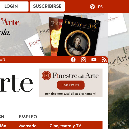
LOGIN
SUSCRIBIRSE
ES
DAD
GN
EMPLEO
ión
Mercado
Cine, teatro y TV