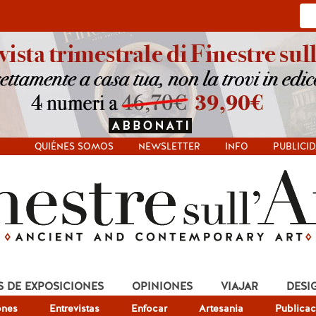
QUIÉNES SOMOS
NEWSLETTER
INFO
PUBLICI
S DE EXPOSICIONES
OPINIONES
VIAJAR
DESI
ones
Entrevistas
Enfocar
Artesania
Publicac