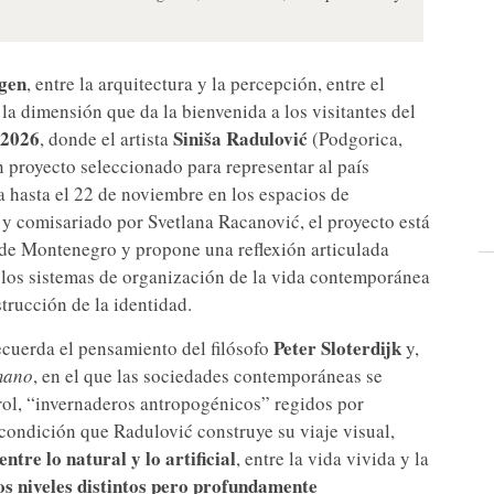
agen
, entre la arquitectura y la percepción, entre el
 la dimensión que da la bienvenida a los visitantes del
 2026
Siniša Radulović
, donde el artista
(Podgorica,
n proyecto seleccionado para representar al país
a hasta el 22 de noviembre en los espacios de
y comisariado por Svetlana Racanović, el proyecto está
e Montenegro y propone una reflexión articulada
 los sistemas de organización de la vida contemporánea
strucción de la identidad.
Peter Sloterdijk
recuerda el pensamiento del filósofo
y,
mano
, en el que las sociedades contemporáneas se
ol, “invernaderos antropogénicos” regidos por
 condición que Radulović construye su viaje visual,
ntre lo natural y lo artificial
, entre la vida vivida y la
os niveles distintos pero profundamente