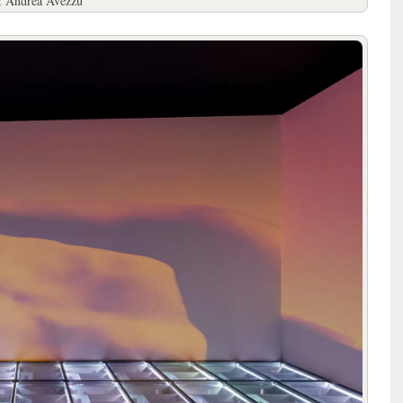
o: Andrea Avezzù