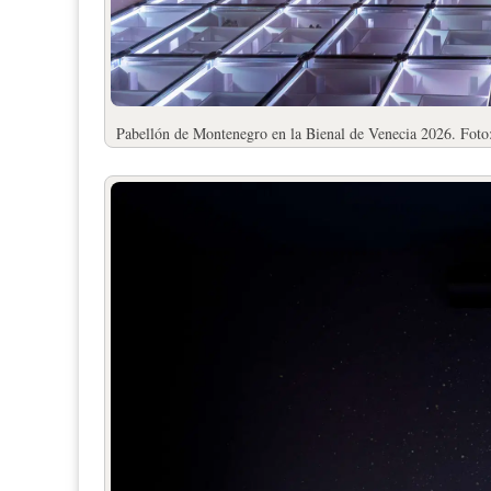
Pabellón de Montenegro en la Bienal de Venecia 2026. Fot