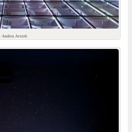
o: Andrea Avezzù