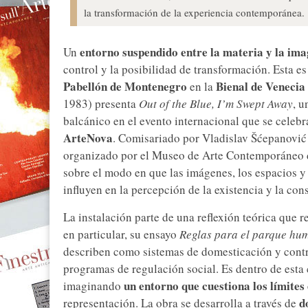
la transformación de la experiencia contemporánea.
entorno suspendido entre la materia y la im
Un
control y la posibilidad de transformación. Esta es
Pabellón de Montenegro
Bienal de Venecia
en la
1983) presenta
Out of the Blue, I’m Swept Away
, u
balcánico en el evento internacional que se celebr
ArteNova
. Comisariado por Vladislav Šćepanović 
organizado por el Museo de Arte Contemporáneo d
sobre el modo en que las imágenes, los espacios y
influyen en la percepción de la existencia y la con
La instalación parte de una reflexión teórica que 
en particular, su ensayo
Reglas para el parque hu
describen como sistemas de domesticación y contr
programas de regulación social. Es dentro de esta
un entorno que cuestiona los límites e
imaginando
d
representación. La obra se desarrolla a través de