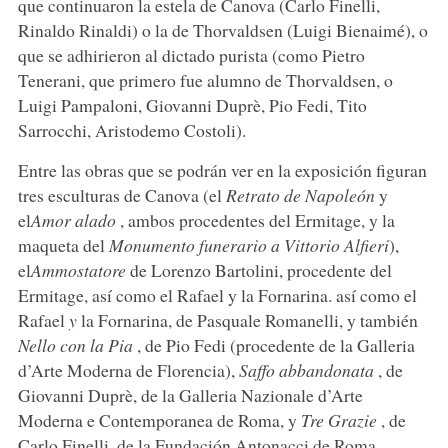
que continuaron la estela de Canova (Carlo Finelli,
Rinaldo Rinaldi) o la de Thorvaldsen (Luigi Bienaimé), o
que se adhirieron al dictado purista (como Pietro
Tenerani, que primero fue alumno de Thorvaldsen, o
Luigi Pampaloni, Giovanni Duprè, Pio Fedi, Tito
Sarrocchi, Aristodemo Costoli).
Entre las obras que se podrán ver en la exposición figuran
tres esculturas de Canova (el
Retrato de Napoleón
y
el
Amor alado
, ambos procedentes del Ermitage, y la
maqueta del
Monumento funerario a Vittorio Alfieri
),
el
Ammostatore
de Lorenzo Bartolini, procedente del
Ermitage, así como el Rafael y la Fornarina. así como el
Rafael
y
la Fornarina, de Pasquale Romanelli, y también
Nello con la Pia
, de Pio Fedi (procedente de la Galleria
d’Arte Moderna de Florencia),
Saffo abbandonata
, de
Giovanni Duprè, de la Galleria Nazionale d’Arte
Moderna e Contemporanea de Roma, y
Tre Grazie
, de
Carlo Finelli, de la Fundación Antonacci de Roma.