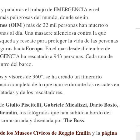
os y palabras el trabajo de EMERGENCIA en el
s más peligrosas del mundo, donde según
ones (OIM
) más de 22 mil personas han muerto o
as al día. Una masacre silenciosa contra la que
da y rescate para proteger la vida de las personas
Europa
eguras hacia
. En el mar desde diciembre de
ENCIA ha rescatado a 943 personas. Cada una de
entro del barco.
os y visores de 360°, se ha creado un itinerario
encia completa de lo que ocurre durante los rescates en
catadas y de los rescatadores.
Giulio Piscitelli, Gabriele Micalizzi, Dario Bosio,
 de
Dirindin
, los fotógrafos que han subido a bordo del
The Buss
o comisariada y diseñada por
.
 de los Museos Cívicos de Reggio Emilia
página
y la