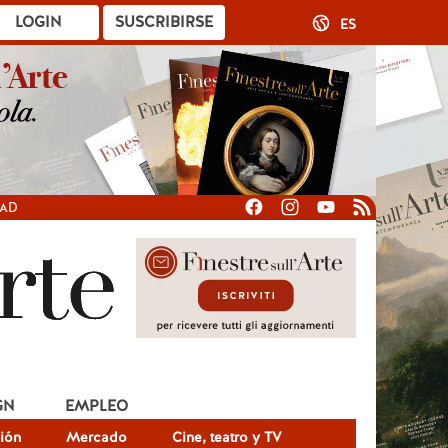
LOGIN
SUSCRIBIRSE
ES
DAD
GN
EMPLEO
ión
Mercado
Cine, teatro y TV