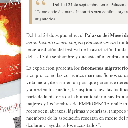
Del 1 al 24 de septiembre, en el Palazzo d
"Come onde del mare. Incontri senza confini', org
migratorios.
Palazzo dei Musei d
Del 1 al 24 de septiembre, el
mare. Incontri senza confini (Encuentros sin
front
tercera edición del festival de la asociación fund
del 1 al 3 de septiembre y que este año tendrá com
fenómenos migratorio
La exposición presenta los
siempre, como las corrientes marinas. Somos seres
vida mejor, de vivir en un país que garantice dere
y aprecien los sueños, las aspiraciones, las incl
parte de la historia de la humanidad: no hay front
mujeres y los hombres de EMERGENCIA realizan en
reconocen, abrazos, lágrimas y sonrisas, tampoco 
miembros de la asociación rescatan en medio del ma
declaran: “ayudar a los necesitados”.