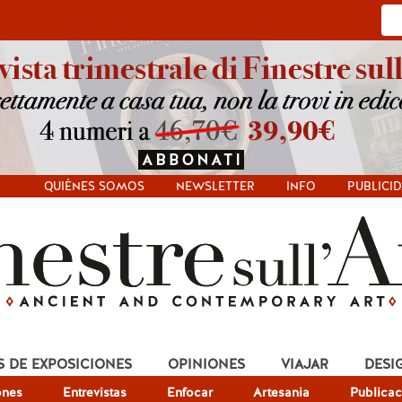
QUIÉNES SOMOS
NEWSLETTER
INFO
PUBLICI
S DE EXPOSICIONES
OPINIONES
VIAJAR
DESI
ones
Entrevistas
Enfocar
Artesania
Publicac