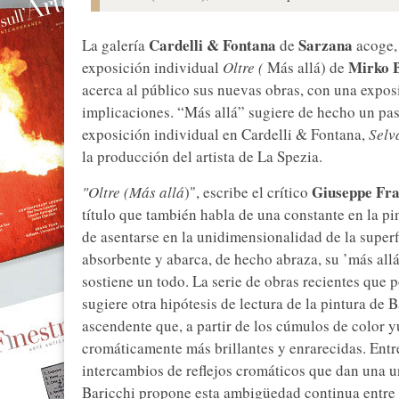
Cardelli & Fontana
Sarzana
La galería
de
acoge, 
Mirko B
exposición individual
Oltre (
Más allá) de
acerca al público sus nuevas obras, con una exposi
implicaciones. “Más allá” sugiere de hecho un pasa
exposición individual en Cardelli & Fontana,
Selv
la producción del artista de La Spezia.
Giuseppe Fra
"Oltre (Más allá
)", escribe el crítico
título que también habla de una constante en la pi
de asentarse en la unidimensionalidad de la superfi
absorbente y abarca, de hecho abraza, su ’más allá
sostiene un todo. La serie de obras recientes que 
sugiere otra hipótesis de lectura de la pintura de 
ascendente que, a partir de los cúmulos de color 
cromáticamente más brillantes y enrarecidas. Entr
intercambios de reflejos cromáticos que dan una u
Baricchi propone esta ambigüedad continua entre ve