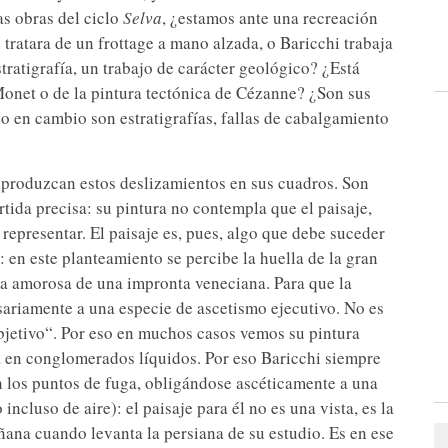
as obras del ciclo
Selva
, ¿estamos ante una recreación
 tratara de un frottage a mano alzada, o Baricchi trabaja
tratigrafía, un trabajo de carácter geológico? ¿Está
Monet o de la pintura tectónica de Cézanne? ¿Son sus
 o en cambio son estratigrafías, fallas de cabalgamiento
 produzcan estos deslizamientos en sus cuadros. Son
tida precisa: su pintura no contempla que el paisaje,
 representar. El paisaje es, pues, algo que debe suceder
: en este planteamiento se percibe la huella de la gran
cia amorosa de una impronta veneciana. Para que la
sariamente a una especie de ascetismo ejecutivo. No es
jetivo“. Por eso en muchos casos vemos su pintura
za en conglomerados líquidos. Por eso Baricchi siempre
n los puntos de fuga, obligándose ascéticamente a una
incluso de aire): el paisaje para él no es una vista, es la
ñana cuando levanta la persiana de su estudio. Es en ese