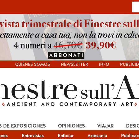
QUIÉNES SOMOS
NEWSLETTER
INFO
PUBLICI
S DE EXPOSICIONES
OPINIONES
VIAJAR
DESI
ones
Entrevistas
Enfocar
Artesania
Publicac