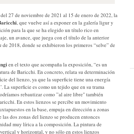
del 27 de noviembre de 2021 al 15 de enero de 2022, la
aricchi
, que vuelve así a exponer en la galería ligur y
ción para la que se ha elegido un título rico en
je, un avance, que juega con el título de la anterior
a
de 2018, donde se exhibieron los primeros “selve” de
ngi
en el texto que acompaña la exposición, “es un
ntura de Baricchi. En concreto, relata su determinación
cie del lienzo, ya que la superficie tiene una energía
’. La superficie es como un tejido que en su trama
podríamos rebautizar como ”al aire libre" también
Baricchi. En estos lienzos se percibe un movimiento
yuxtapuestos en la base, empuja en dirección a zonas
e las dos zonas del lienzo se producen entonces
nidad muy lírica a la composición. La pintura de
rtical y horizontal, y no sólo en estos lienzos