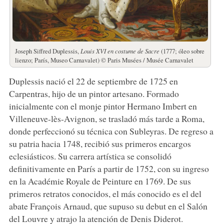
Joseph Siffred Duplessis,
Louis XVI en costume de Sacre
(1777; óleo sobre
lienzo; París, Museo Carnavalet) © Paris Musées / Musée Carnavalet
Duplessis nació el 22 de septiembre de 1725 en
Carpentras, hijo de un pintor artesano. Formado
inicialmente con el monje pintor Hermano Imbert en
Villeneuve-lès-Avignon, se trasladó más tarde a Roma,
donde perfeccionó su técnica con Subleyras. De regreso a
su patria hacia 1748, recibió sus primeros encargos
eclesiásticos. Su carrera artística se consolidó
definitivamente en París a partir de 1752, con su ingreso
en la Académie Royale de Peinture en 1769. De sus
primeros retratos conocidos, el más conocido es el del
abate François Arnaud, que supuso su debut en el Salón
del Louvre y atrajo la atención de Denis Diderot.