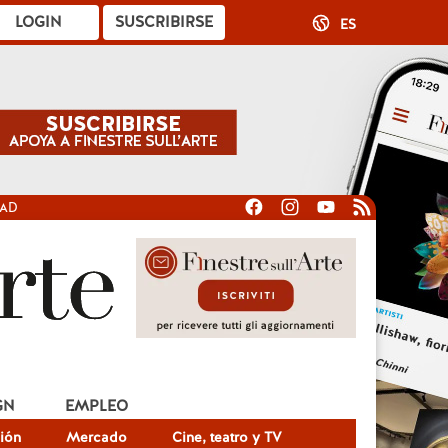
LOGIN
SUSCRIBIRSE
ES
DAD
GN
EMPLEO
ión
Mercado
Cine, teatro y TV