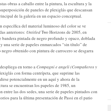
tas obras a caballo entre la pintura, la escultura y la
 superposición de paneles de plexiglás que descansan
rincipal de la galería en un espacio conceptual.
n específica del material luminoso del color se ve
adas anteriores:
Untitled
Two Horizons de 2005, en
e bandera pintada de negro profundo y opaco, doblada
, y una serie de papeles enmarcados “sin título” de
o negro obtenido con pintura de carrocero se desgarra
e despliega en torno a
Compagni e angeli (Compañeros y
lexiglás con forma centrípeta, que suprime las
ndirse potencialmente en un aquí y ahora de la
ctura se encuentran los papeles de 1985, un
on entre las dos sedes, una serie de papeles pintados con
orios para la última presentación de Passi en el patio