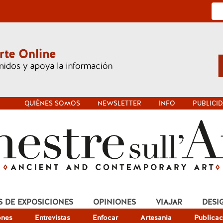
QUIÉNES SOMOS
NEWSLETTER
INFO
PUBLICI
S DE EXPOSICIONES
OPINIONES
VIAJAR
DESI
ones
Entrevistas
Enfocar
Artesania
Publicac