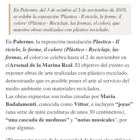
En Palermo, del 3 de octubre al 2 de noviembre de 2018,
se exhibe la exposición 'Plastica - Il riciclo, le forme, il
colore' (Plástico - Reciclaje, las formas, el color), que
muestra obras realizadas con plástico reciclado.
Palermo
En
, la exposición-instalación
Plastica - Il
riciclo, le forme, il colore (Plástico - Reciclaje, las
formas, el
color) se celebra hasta el 2 de noviembre en
Arsenal de la Marina Real
el
. El objetivo del evento es
exponer obras de arte realizadas con plástico reciclado,
demostrando que es posible poner el arte al servicio del
medio ambiente con materiales reciclados.
Maria
Las obras expuestas son todas creadas por
Badalamenti
Vittor
“joyas”
, conocida como
, e incluyen
(una serie de mini esculturas de unos 30 centímetros),
“una cascada de medusas”
"notas musicales
y
", por
citar algunas.
“El proyecto nació de la necesidad de hacer algo útil por