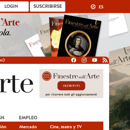
LOGIN
SUSCRIBIRSE
ES
DAD
GN
EMPLEO
ión
Mercado
Cine, teatro y TV