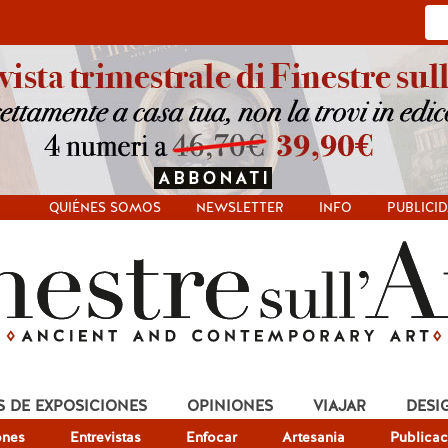
QUIÉNES SOMOS
NEWSLETTER
INFO
PUBLICI
S DE EXPOSICIONES
OPINIONES
VIAJAR
DESI
ones
Entrevistas
Enfocar
Artesania
Publicac