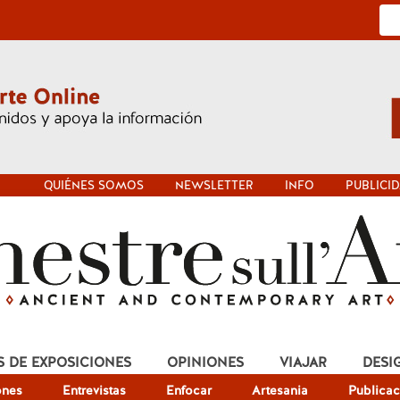
QUIÉNES SOMOS
NEWSLETTER
INFO
PUBLICI
S DE EXPOSICIONES
OPINIONES
VIAJAR
DESI
ones
Entrevistas
Enfocar
Artesania
Publicac