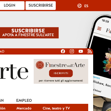
LOGIN
SUSCRIBIRSE
ES
DAD
GN
EMPLEO
ión
Mercado
Cine, teatro y TV