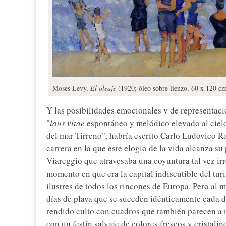
Moses Levy,
El oleaje
(1920; óleo sobre lienzo, 60 x 120 cm
Y las posibilidades emocionales y de representaci
"
laus vitae
espontáneo y melódico elevado al cielo 
del mar Tirreno", habría escrito Carlo Ludovico R
carrera en la que este elogio de la vida alcanza su
Viareggio que atravesaba una coyuntura tal vez ir
momento en que era la capital indiscutible del tur
ilustres de todos los rincones de Europa. Pero al
días de playa que se suceden idénticamente cada dí
rendido culto con cuadros que también parecen a 
con un festín salvaje de colores frescos y cristalin