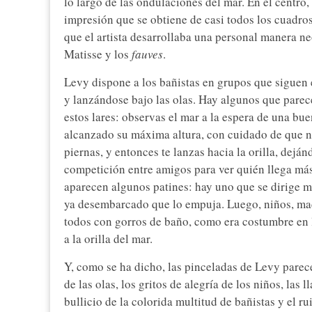
lo largo de las ondulaciones del mar. En el centro,
impresión que se obtiene de casi todos los cuadro
que el artista desarrollaba una personal manera ne
Matisse y los
fauves
.
Levy dispone a los bañistas en grupos que siguen
y lanzándose bajo las olas. Hay algunos que parec
estos lares: observas el mar a la espera de una bu
alcanzado su máxima altura, con cuidado de que no
piernas, y entonces te lanzas hacia la orilla, dejá
competición entre amigos para ver quién llega más 
aparecen algunos patines: hay uno que se dirige ma
ya desembarcado que lo empuja. Luego, niños, mad
todos con gorros de baño, como era costumbre en l
a la orilla del mar.
Y, como se ha dicho, las pinceladas de Levy parece
de las olas, los gritos de alegría de los niños, las
bullicio de la colorida multitud de bañistas y el r