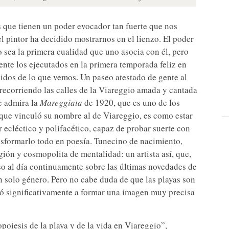
 que tienen un poder evocador tan fuerte que nos
el pintor ha decidido mostrarnos en el lienzo. El poder
 sea la primera cualidad que uno asocia con él, pero
nte los ejecutados en la primera temporada feliz en
onidos de lo que vemos. Un paseo atestado de gente al
 recorriendo las calles de la Viareggio amada y cantada
se admira la
Mareggiata
de 1920, que es uno de los
que vinculó su nombre al de Viareggio, es como estar
 ecléctico y polifacético, capaz de probar suerte con
nsformarlo todo en poesía. Tunecino de nacimiento,
igión y cosmopolita de mentalidad: un artista así, que,
o al día continuamente sobre las últimas novedades de
n solo género. Pero no cabe duda de que las playas son
yó significativamente a formar una imagen muy precisa
oiesis de la playa y de la vida en Viareggio”,