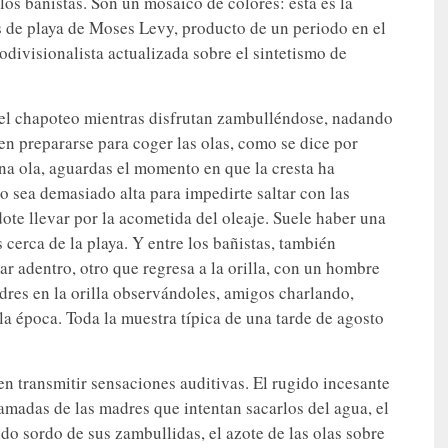
 los bañistas. Son un mosaico de colores: esta es la
s de playa de Moses Levy, producto de un periodo en el
odivisionalista actualizada sobre el sintetismo de
 el chapoteo mientras disfrutan zambulléndose, nadando
en prepararse para coger las olas, como se dice por
ena ola, aguardas el momento en que la cresta ha
 sea demasiado alta para impedirte saltar con las
ndote llevar por la acometida del oleaje. Suele haber una
cerca de la playa. Y entre los bañistas, también
r adentro, otro que regresa a la orilla, con un hombre
res en la orilla observándoles, amigos charlando,
a época. Toda la muestra típica de una tarde de agosto
n transmitir sensaciones auditivas. El rugido incesante
 llamadas de las madres que intentan sacarlos del agua, el
uido sordo de sus zambullidas, el azote de las olas sobre