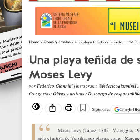
Home
Obras y artistas
Una playa teñida de sonido. El "Mar
Una playa teñida de 
Moses Levy
por
Federico Giannini
(Instagram:
@federicogiannini1
)
Categorías:
Obras y artistas
/
Descargo de responsabili
Google
Dis
Síguenos en
Moses Levy (Túnez, 1885 - Viareggio, 1968
sido el artista de Versilia: sus playas, como "Maregg