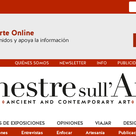
QUIÉNES SOMOS
NEWSLETTER
INFO
PUBLICI
S DE EXPOSICIONES
OPINIONES
VIAJAR
DESI
ones
Entrevistas
Enfocar
Artesania
Publicac