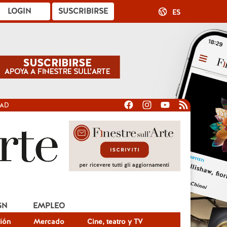
LOGIN
SUSCRIBIRSE
ES
DAD
GN
EMPLEO
ión
Mercado
Cine, teatro y TV