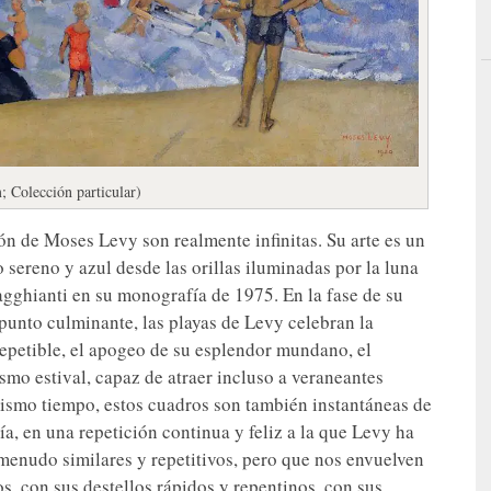
; Colección particular)
ón de Moses Levy son realmente infinitas. Su arte es un
sereno y azul desde las orillas iluminadas por la luna
agghianti en su monografía de 1975. En la fase de su
 punto culminante, las playas de Levy celebran la
repetible, el apogeo de su esplendor mundano, el
ismo estival, capaz de atraer incluso a veraneantes
 mismo tiempo, estos cuadros son también instantáneas de
a, en una repetición continua y feliz a la que Levy ha
menudo similares y repetitivos, pero que nos envuelven
os, con sus destellos rápidos y repentinos, con sus