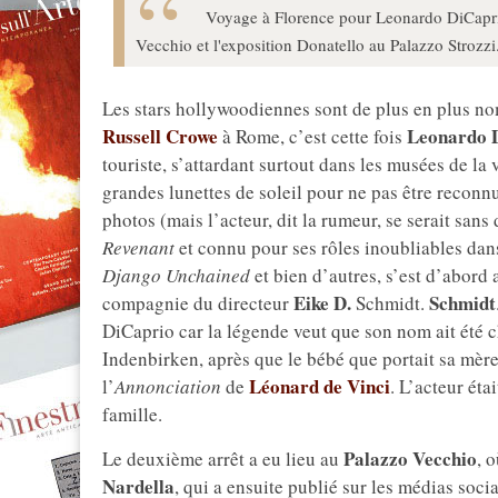
Voyage à Florence pour Leonardo DiCaprio:
Vecchio et l'exposition Donatello au Palazzo Strozzi
Les stars hollywoodiennes sont de plus en plus nom
Russell Crowe
Leonardo 
à Rome, c’est cette fois
touriste, s’attardant surtout dans les musées de la
grandes lunettes de soleil pour ne pas être reconnu
photos (mais l’acteur, dit la rumeur, se serait sans 
Revenant
et connu pour ses rôles inoubliables da
Django Unchained
et bien d’autres, s’est d’abord
Eike D.
Schmidt
compagnie du directeur
Schmidt.
DiCaprio car la légende veut que son nom ait été c
Indenbirken, après que le bébé que portait sa mère
Léonard de Vinci
l’
Annonciation
de
. L’acteur ét
famille.
Palazzo Vecchio
Le deuxième arrêt a eu lieu au
, 
Nardella
, qui a ensuite publié sur les médias soci