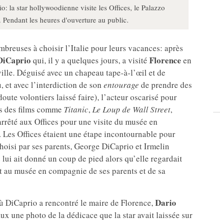
 la star hollywoodienne visite les Offices, le Palazzo
. Pendant les heures d'ouverture au public.
breuses à choisir l’Italie pour leurs vacances: après
DiCaprio
Florence
qui, il y a quelques jours, a visité
en
 ville. Déguisé avec un chapeau tape-à-l’œil et de
, et avec l’interdiction de son
entourage
de prendre des
doute volontiers laissé faire), l’acteur oscarisé pour
ns des films comme
Titanic
,
Le Loup de Wall Street
,
 arrêté aux Offices pour une visite du musée en
. Les Offices étaient une étape incontournable pour
hoisi par ses parents, George DiCaprio et Irmelin
 lui ait donné un coup de pied alors qu’elle regardait
ait au musée en compagnie de ses parents et de sa
Dario
où DiCaprio a rencontré le maire de Florence,
aux une photo de la dédicace que la star avait laissée sur