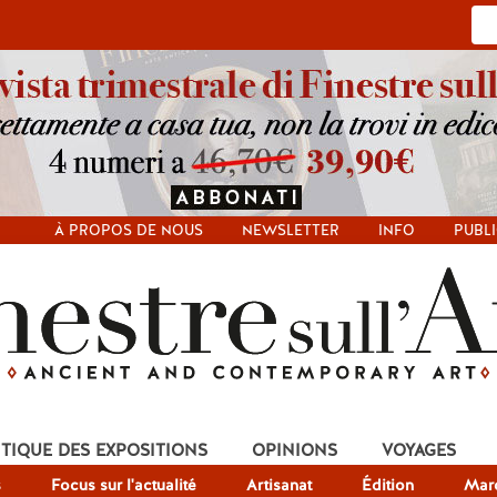
À PROPOS DE NOUS
NEWSLETTER
INFO
PUBLI
ITIQUE DES EXPOSITIONS
OPINIONS
VOYAGES
s
Focus sur l'actualité
Artisanat
Édition
Mar