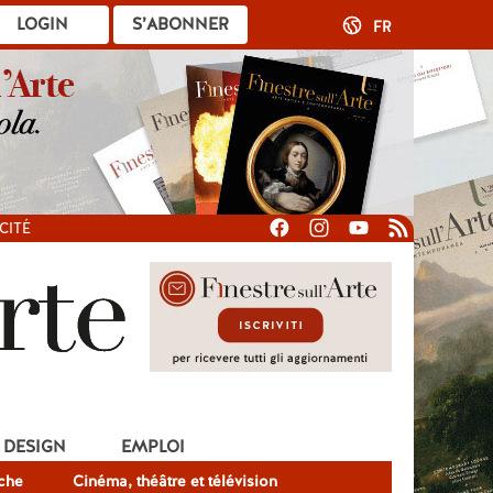
LOGIN
S’ABONNER
FR
CITÉ
DESIGN
EMPLOI
che
Cinéma, théâtre et télévision