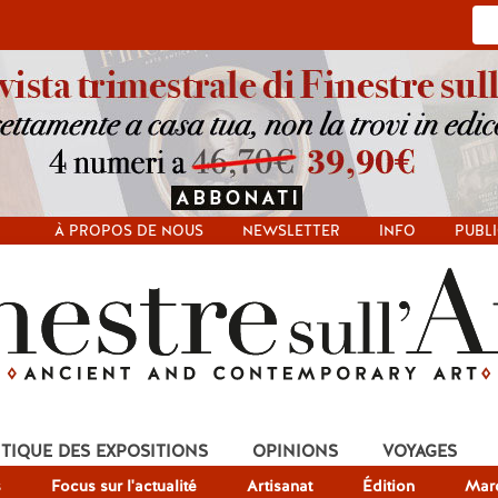
À PROPOS DE NOUS
NEWSLETTER
INFO
PUBLI
ITIQUE DES EXPOSITIONS
OPINIONS
VOYAGES
s
Focus sur l'actualité
Artisanat
Édition
Mar