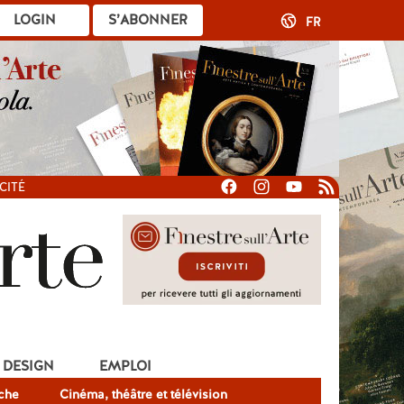
LOGIN
S’ABONNER
FR
CITÉ
DESIGN
EMPLOI
che
Cinéma, théâtre et télévision