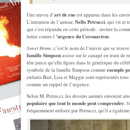
art de rue
Une œuvre d’
est apparue dans les envi
Nello Petrucci
L’intention de l’auteur,
, qui vit et
qui s’est répandu en cette période : inviter la co
’urgence du Coronavirus
lutter contre l
.
Sweet Home
, c’est le nom de l’œuvre qui se trouv
famille Simpson
assise sur le canapé en train de r
tête parce qu’elle figure dans le générique du célèb
exemple po
symbole de la famille Simpson comme
enfants Bart, Lisa et Maggie sont représentés tou
comme un rappel de l’urgence.
Selon M. Petrucci, les dessins animés envoient ains
populaire que tout le monde peut comprendre
.
S
fréquemment utilisée par Petrucci, qu’il a égalemen