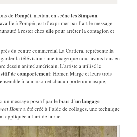
Pompéi
les Simpson
rons de
, mettant en scène
.
 travaille à Pompéi, est d’exprimer par l’art le message
elle
mmunauté à rester chez
pour arrêter la contagion et
la
e près du centre commercial La Cartiera, représente
egarder la télévision : une image que nous avons tous en
re dessin animé américain. L’artiste a utilisé le
sitif de comportement
: Homer, Marge et leurs trois
s ensemble à la maison et chacun porte un masque,
un langage
i un message positif par le biais d’
weet Home
a été créé à l’aide de collages, une technique
t appliquée à l’art de la rue.