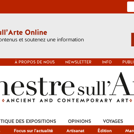
À PROPOS DE NOUS
NEWSLETTER
INFO
PUBLI
ITIQUE DES EXPOSITIONS
OPINIONS
VOYAGES
s
Focus sur l'actualité
Artisanat
Édition
Mar