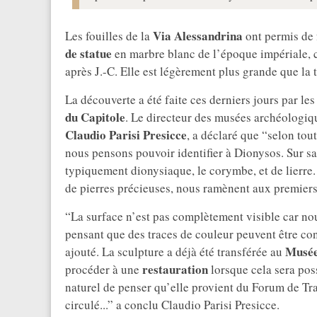
Via Alessandrina
Les fouilles de la
ont permis de 
de statue
en marbre blanc de l’époque impériale, c’e
après J.-C. Elle est légèrement plus grande que la t
La découverte a été faite ces derniers jours par le
du Capitole
. Le directeur des musées archéologiqu
Claudio Parisi Presicce
, a déclaré que “selon tout
nous pensons pouvoir identifier à Dionysos. Sur sa t
typiquement dionysiaque, le corymbe, et de lierre.
de pierres précieuses, nous ramènent aux premiers
“La surface n’est pas complètement visible car no
pensant que des traces de couleur peuvent être con
Musée
ajouté. La sculpture a déjà été transférée au
restauration
procéder à une
lorsque cela sera poss
naturel de penser qu’elle provient du Forum de Tr
circulé...” a conclu Claudio Parisi Presicce.