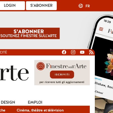
LOGIN
S’ABONNER
FR
CITÉ
DESIGN
EMPLOI
che
Cinéma, théâtre et télévision