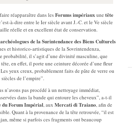
Forums impériaux
tête
faire réapparaître dans les
une
st-à-dire entre le Ier siècle avant J.-C. et le Ve siècle
aille réelle et en excellent état de conservation.
archéologues de la Surintendance des Biens Culturels
s
es et historico-artistiques de la Sovrintendenza,
e probabilité, il s’agit d’une divinité masculine, que
ête, en effet, il porte une ceinture décorée d’une fleur
 Les yeux creux, probablement faits de pâte de verre ou
 siècles de l’empire”.
us n’avons pas procédé à un nettoyage immédiat,
servées dans la bande qui entoure les cheveux”, a-t-il
 du Forum Impérial
Mercati di Traiano
, aux
, afin de
ible. Quant à la provenance de la tête retrouvée, “il est
ajan, même si parfois ces fragments ont beaucoup