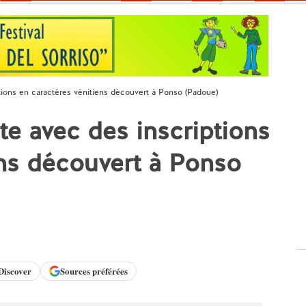
tions en caractères vénitiens découvert à Ponso (Padoue)
te avec des inscriptions
ens découvert à Ponso
Discover
Sources préférées