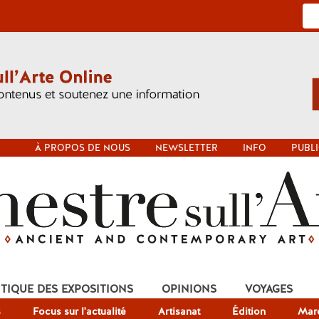
À PROPOS DE NOUS
NEWSLETTER
INFO
PUBLI
ITIQUE DES EXPOSITIONS
OPINIONS
VOYAGES
s
Focus sur l'actualité
Artisanat
Édition
Mar