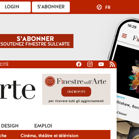
LOGIN
S’ABONNER
FR
CITÉ
DESIGN
EMPLOI
che
Cinéma, théâtre et télévision