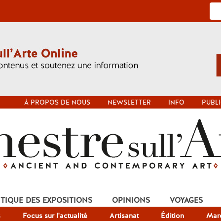
À PROPOS DE NOUS
NEWSLETTER
INFO
PUBLI
ITIQUE DES EXPOSITIONS
OPINIONS
VOYAGES
s
Focus sur l'actualité
Artisanat
Édition
Mar