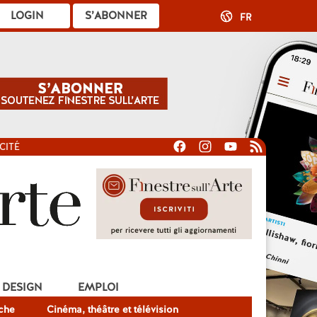
LOGIN
S’ABONNER
FR
CITÉ
DESIGN
EMPLOI
che
Cinéma, théâtre et télévision