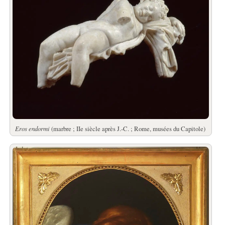
Eros endormi
(marbre ; IIe siècle après J.-C. ; Rome, musées du Capitole)