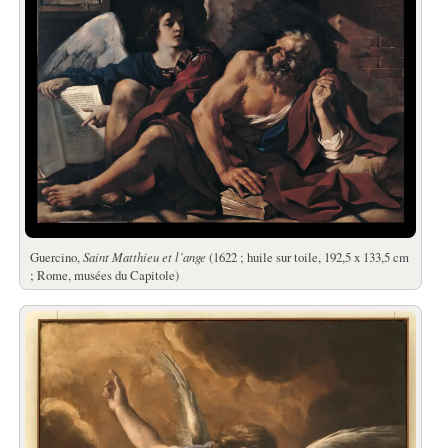
Guercino,
Saint Matthieu et l’ange
(1622 ; huile sur toile, 192,5 x 133,5 cm
; Rome, musées du Capitole)