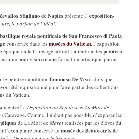
Zevallos Stigliano
Naples
exposition-
de
présente l’
ure, le parfum de l’idéal
.
basilique royale pontificale de San Francesco di Paola
ge
musées du Vatican
conservée dans les
, l’exposition
peintres
e époque où le Caravage attirait l’attention des
assique pour y suivre une formation artistique, parmi
Tommaso De Vivo
r le peintre napolitain
, alors que
voir été réquisitionné pour faire partie des collections
ns du Vatican.
ison entre La
Déposition au Sépulcre
et
La Mort de
u Caravage. Comme il n’était pas possible d’exposer les
épliques
de La Mort de
Marat
réalisées par les élèves du
musée des Beaux-Arts de
voir l’exemplaire conservé au
de La
Déposition dans le
Sépulcre.