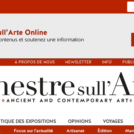
À PROPOS DE NOUS
NEWSLETTER
INFO
PUBLI
ITIQUE DES EXPOSITIONS
OPINIONS
VOYAGES
s
Focus sur l'actualité
Artisanat
Édition
Mar