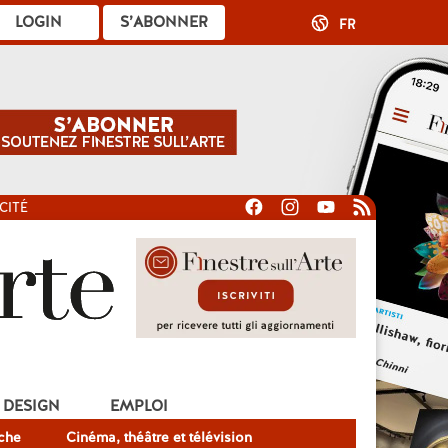
LOGIN
S’ABONNER
FR
CITÉ
DESIGN
EMPLOI
che
Cinéma, théâtre et télévision