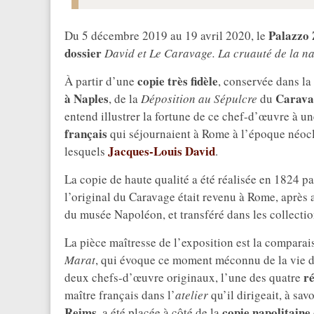
Palazzo 
Du 5 décembre 2019 au 19 avril 2020, le
dossier
David et Le Caravage. La cruauté de la nat
copie très fidèle
À partir d’une
, conservée dans la
à Naples
Carava
, de la
Déposition au Sépulcre
du
entend illustrer la fortune de ce chef-d’œuvre à un
français
qui séjournaient à Rome à l’époque néocl
Jacques-Louis David
lesquels
.
La copie de haute qualité a été réalisée en 1824 pa
l’original du Caravage était revenu à Rome, après a
du musée Napoléon, et transféré dans les collectio
La pièce maîtresse de l’exposition est la compara
Marat
, qui évoque ce moment méconnu de la vie d
r
deux chefs-d’œuvre originaux, l’une des quatre
maître français dans l’
atelier
qu’il dirigeait, à sa
Reims
copie napolitaine
, a été placée à côté de la