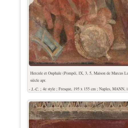
Hercule et Onphale (Pompéi, IX, 3, 5, Maison de Marcus Lucre
siècle apr.
- J.-C. ;
4e style ; Fresque, 195 x 155 cm ; Naples, MANN, i