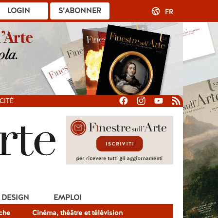
LOGIN
S’ABONNER
FR
CITÉ
DESIGN
EMPLOI
che
Cinéma, théâtre et télévision