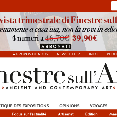
À PROPOS DE NOUS
NEWSLETTER
INFO
PUBLI
ITIQUE DES EXPOSITIONS
OPINIONS
VOYAGES
s
Focus sur l'actualité
Artisanat
Édition
Mar