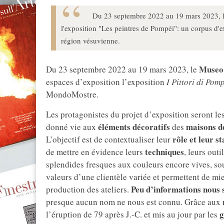
Du 23 septembre 2022 au 19 mars 2023, l
l'exposition "Les peintres de Pompéi": un corpus d'
région vésuvienne.
Museo 
Du 23 septembre 2022 au 19 mars 2023, le
espaces d’exposition l’exposition
I Pittori di Pom
MondoMostre.
Les protagonistes du projet d’exposition seront le
éléments décoratifs
maisons d
donné vie aux
des
rôle et leur s
L’objectif est de contextualiser leur
techniques
de mettre en évidence leurs
, leurs outi
splendides fresques aux couleurs encore vives, sou
valeurs d’une clientèle variée et permettent de 
Peu d’informations nous 
production des ateliers.
presque aucun nom ne nous est connu. Grâce aux
g
l’éruption de 79 après J.-C. et mis au jour par les