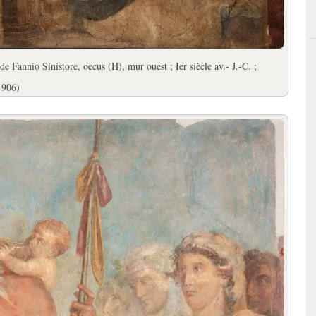
de Fannio Sinistore, oecus (H), mur ouest ; Ier siècle av.
- J.-C. ;
 906)