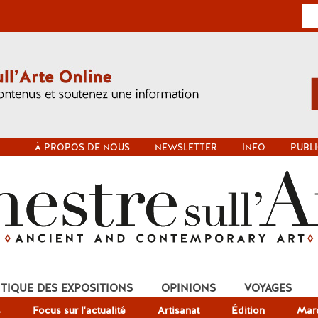
À PROPOS DE NOUS
NEWSLETTER
INFO
PUBLI
ITIQUE DES EXPOSITIONS
OPINIONS
VOYAGES
s
Focus sur l'actualité
Artisanat
Édition
Mar