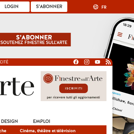
LOGIN
S’ABONNER
FR
CITÉ
DESIGN
EMPLOI
che
Cinéma, théâtre et télévision