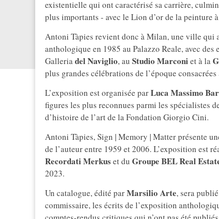
existentielle qui ont caractérisé sa carrière, culm
plus importants - avec le Lion d’or de la peinture à
Antoni Tàpies revient donc à Milan, une ville qui 
anthologique en 1985 au Palazzo Reale, avec des 
del Naviglio
Studio Marconi
G
Galleria
, au
et à la
plus grandes célébrations de l’époque consacrées à
Luca Massimo Bar
L’exposition est organisée par
figures les plus reconnues parmi les spécialistes de 
d’histoire de l’art de la Fondation Giorgio Cini.
Antoni Tàpies, Sign | Memory | Matter présente une
de l’auteur entre 1959 et 2006. L’exposition est ré
Recordati Merkus
Groupe BEL Real Estat
et du
2023.
Marsilio Arte
Un catalogue, édité par
, sera publi
commissaire, les écrits de l’exposition anthologiqu
comptes-rendus critiques qui n’ont pas été publié