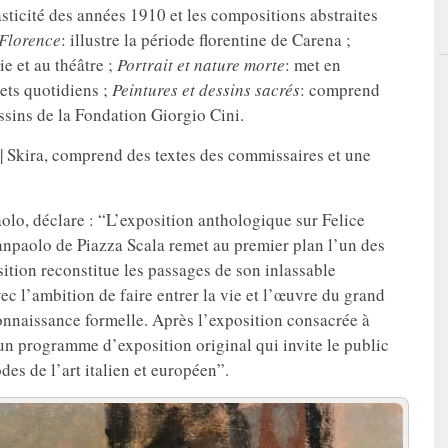
sticité des années 1910 et les compositions abstraites
 Florence
: illustre la période florentine de Carena ;
ie et au théâtre ;
Portrait et nature morte
: met en
ets quotidiens ;
Peintures et dessins sacrés
: comprend
essins de la Fondation Giorgio Cini.
a | Skira, comprend des textes des commissaires et une
aolo, déclare : “L’exposition anthologique sur Felice
npaolo de Piazza Scala remet au premier plan l’un des
sition reconstitue les passages de son inlassable
avec l’ambition de faire entrer la vie et l’œuvre du grand
econnaissance formelle. Après l’exposition consacrée à
 un programme d’exposition original qui invite le public
des de l’art italien et européen”.