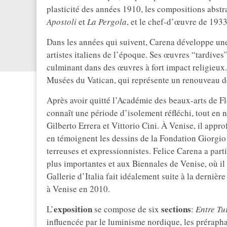
plasticité des années 1910, les compositions abstr
Apostoli
et
La Pergola
, et le chef-d’œuvre de 1933
Dans les années qui suivent, Carena développe une p
artistes italiens de l’époque. Ses œuvres “tardive
culminant dans des œuvres à fort impact religieux.
Musées du Vatican, qui représente un renouveau de
Après avoir quitté l’Académie des beaux-arts de Fl
connaît une période d’isolement réfléchi, tout en 
Gilberto Errera et Vittorio Cini. À Venise, il appr
en témoignent les dessins de la Fondation Giorgio
terreuses et expressionnistes. Felice Carena a part
plus importantes et aux Biennales de Venise, où il 
Gallerie d’Italia fait idéalement suite à la derniè
à Venise en 2010.
exposition
sections
L’
se compose de six
:
Entre Tu
influencée par le luminisme nordique, les prérapha