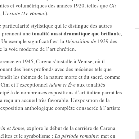
aites et volumétriques des années 1920, telles que
Gli
, L’
estate (Le Hamac
).
articularité stylistique qui le distingue des autres
tonalité aussi dramatique que brillante
s” prennent une
,
 Un exemple significatif est la
Déposition de
1939 des
 la voie moderne de l’art chrétien.
orence en 1945, Carena s’installe à Venise, où il
nouant des liens profonds avec des mécènes tels que
ofondit les thèmes de la nature morte et du sacré, comme
 Cini et l’exceptionnel
Adam et Ève
aux tonalités
icipé à de nombreuses expositions d’art italien parmi les
a reçu un accueil très favorable. L’exposition de la
re exposition anthologique complète consacrée à l’artiste
rin et Rome
, explore le début de la carrière de Carena,
élites et le symbolisme ;
La période romaine
: met en