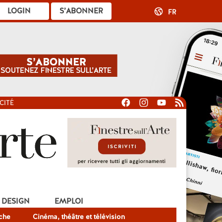
LOGIN
S’ABONNER
FR
CITÉ
DESIGN
EMPLOI
che
Cinéma, théâtre et télévision