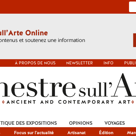
À PROPOS DE NOUS
NEWSLETTER
INFO
PUBLI
ITIQUE DES EXPOSITIONS
OPINIONS
VOYAGES
s
Focus sur l'actualité
Artisanat
Édition
Mar