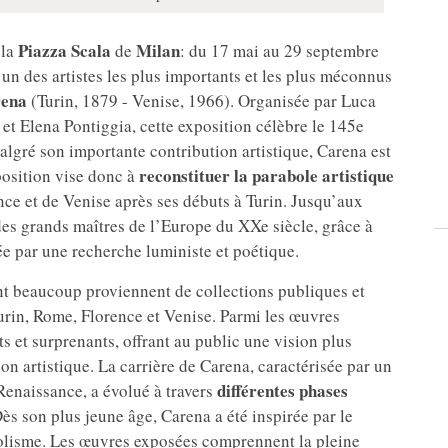
r
Piazza Scala
Milan
la
de
: du 17 mai au 29 septembre
’un des artistes les plus importants et les plus méconnus
rena
(Turin, 1879 - Venise, 1966). Organisée par Luca
et Elena Pontiggia, cette exposition célèbre le 145e
Malgré son importante contribution artistique, Carena est
reconstituer la parabole artistique
position vise donc à
rence et de Venise après ses débuts à Turin. Jusqu’aux
es grands maîtres de l’Europe du XXe siècle, grâce à
ée par une recherche luministe et poétique.
nt beaucoup proviennent de collections publiques et
: Turin, Rome, Florence et Venise. Parmi les œuvres
s et surprenants, offrant au public une vision plus
on artistique. La carrière de Carena, caractérisée par un
différentes phases
 Renaissance, a évolué à travers
s son plus jeune âge, Carena a été inspirée par le
bolisme. Les œuvres exposées comprennent la pleine