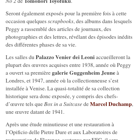
Tomonori Toyofuku
No 2
de
.
Seront également exposés pour la première fois à cette
occasion quelques
scrapbooks
, des albums dans lesquels
Peggy a rassemblé des articles de journaux, des
photographies et des lettres, révélant des épisodes inédits
des différentes phases de sa vie.
Palazzo Venier dei Leoni
Les salles du
accueilleront la
plupart des œuvres acquises entre 1938, année où Peggy
galerie Guggenheim Jeune
a ouvert sa première
à
Londres, et 1947, année où la collectionneuse s’est
installée à Venise. La quasi-totalité de sa collection
historique sera donc exposée, y compris des chefs-
Marcel Duchamp
d’œuvre tels que
Box in a Suitcase
de
,
une œuvre datant de 1941.
Après une étude minutieuse et une restauration à
l’Opificio delle Pietre Dure et aux Laboratoires de
restauration de Florence, soutenus par EFG, il sera