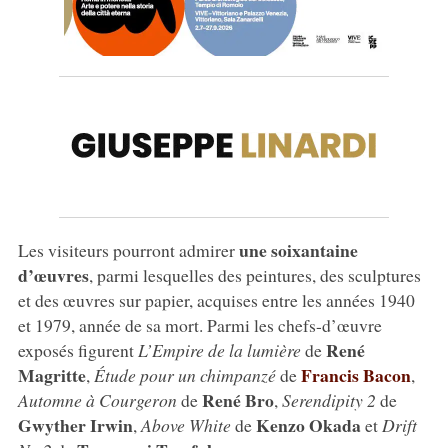
une soixantaine
Les visiteurs pourront admirer
d’œuvres
, parmi lesquelles des peintures, des sculptures
et des œuvres sur papier, acquises entre les années 1940
et 1979, année de sa mort. Parmi les chefs-d’œuvre
René
exposés figurent
L’Empire de la lumière
de
Magritte
Francis Bacon
,
Étude pour un chimpanzé
de
,
René Bro
Automne à Courgeron
de
,
Serendipity 2
de
Gwyther Irwin
Kenzo Okada
,
Above White
de
et
Drift