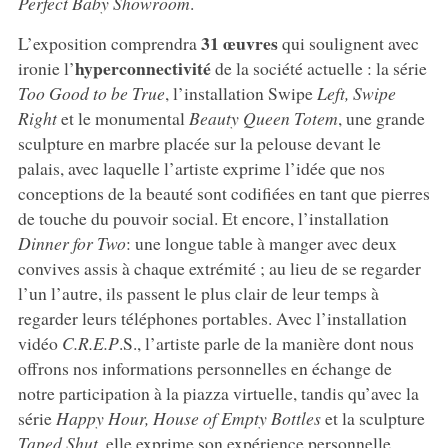
Perfect Baby Showroom
.
31 œuvres
L’exposition comprendra
qui soulignent avec
hyperconnectivité
ironie l’
de la société actuelle : la série
Too Good to be True
, l’installation Swipe
Left, Swipe
Right
et le monumental
Beauty Queen Totem
, une grande
sculpture en marbre placée sur la pelouse devant le
palais, avec laquelle l’artiste exprime l’idée que nos
conceptions de la beauté sont codifiées en tant que pierres
de touche du pouvoir social. Et encore, l’installation
Dinner for Two
: une longue table à manger avec deux
convives assis à chaque extrémité ; au lieu de se regarder
l’un l’autre, ils passent le plus clair de leur temps à
regarder leurs téléphones portables. Avec l’installation
vidéo
C.R.E.P
.S., l’artiste parle de la manière dont nous
offrons nos informations personnelles en échange de
notre participation à la piazza virtuelle, tandis qu’avec la
série
Happy Hour, House of Empty Bottles
et la sculpture
Taped Shut
, elle exprime son expérience personnelle