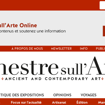
À PROPOS DE NOUS
NEWSLETTER
INFO
PUBLI
ITIQUE DES EXPOSITIONS
OPINIONS
VOYAGES
s
Focus sur l'actualité
Artisanat
Édition
Mar