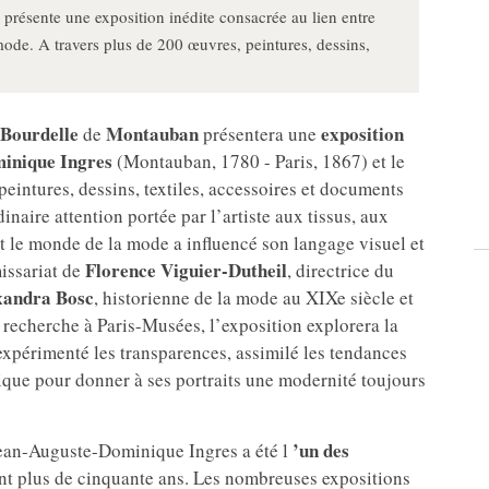
résente une exposition inédite consacrée au lien entre
de. A travers plus de 200 œuvres, peintures, dessins,
Bourdelle
Montauban
exposition
de
présentera une
inique Ingres
(Montauban, 1780 - Paris, 1867) et le
peintures, dessins, textiles, accessoires et documents
inaire attention portée par l’artiste aux tissus, aux
 le monde de la mode a influencé son langage visuel et
Florence Viguier-Dutheil
issariat de
, directrice du
xandra Bosc
, historienne de la mode au XIXe siècle et
la recherche à Paris-Musées, l’exposition explorera la
 expérimenté les transparences, assimilé les tendances
tique pour donner à ses portraits une modernité toujours
’un des
Jean-Auguste-Dominique Ingres a été l
t plus de cinquante ans. Les nombreuses expositions