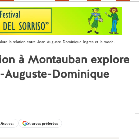
lore la relation entre Jean-Auguste-Dominique Ingres et la mode.
tion à Montauban explore
an-Auguste-Dominique
Discover
Sources préférées