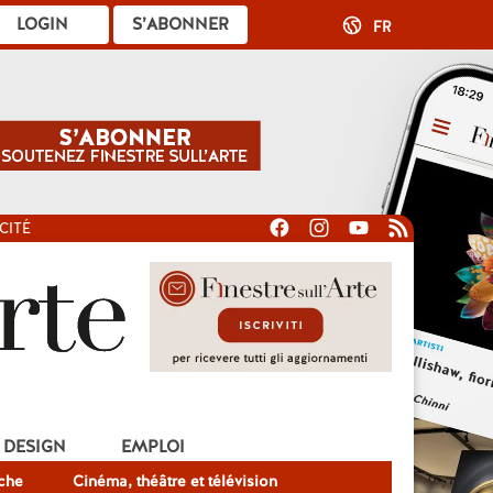
LOGIN
S’ABONNER
FR
CITÉ
DESIGN
EMPLOI
che
Cinéma, théâtre et télévision