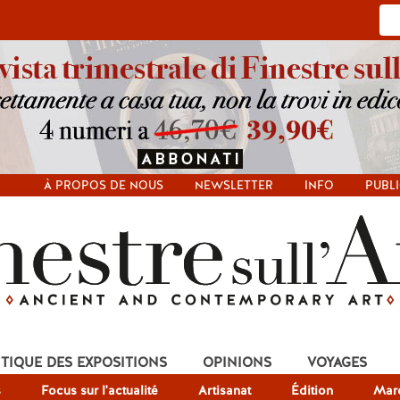
À PROPOS DE NOUS
NEWSLETTER
INFO
PUBLI
ITIQUE DES EXPOSITIONS
OPINIONS
VOYAGES
s
Focus sur l'actualité
Artisanat
Édition
Mar