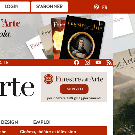
LOGIN
S’ABONNER
FR
CITÉ
DESIGN
EMPLOI
che
Cinéma, théâtre et télévision