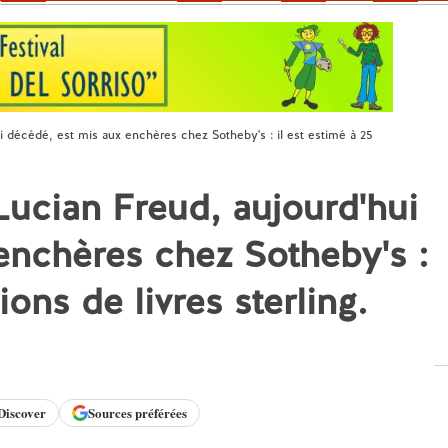
 décédé, est mis aux enchères chez Sotheby's : il est estimé à 25
ucian Freud, aujourd'hui
enchères chez Sotheby's :
ions de livres sterling.
Discover
Sources préférées