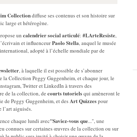
im Collection
diffuse ses contenus et son histoire sur
ic large et hétérogène.
calendrier social articulé
#LArteResiste
propose un
:
,
Paolo Stella
l’écrivain et influenceur
, auquel le musée
international, adopté à l’échelle mondiale par de
ewsletter
, à laquelle il est possible de s’abonner
de la Collection Peggy Guggenheim, et chaque jour, le
nstagram, Twitter et LinkedIn à travers des
courts tutoriels
e de la collection, de
qui amèneront le
Art Quizzes
vie de Peggy Guggenheim, et des
pour
 l’art aiguisés.
"Saviez-vous que
ence chaque lundi avec
...", une
eu connues sur certaines œuvres de la collection ou sur
 où le public sera invité à choisir une œuvre de la