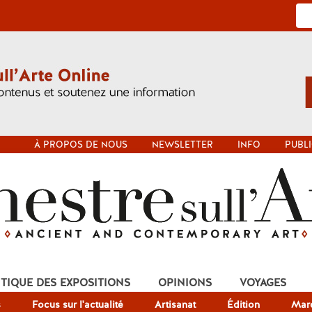
À PROPOS DE NOUS
NEWSLETTER
INFO
PUBLI
ITIQUE DES EXPOSITIONS
OPINIONS
VOYAGES
s
Focus sur l'actualité
Artisanat
Édition
Mar