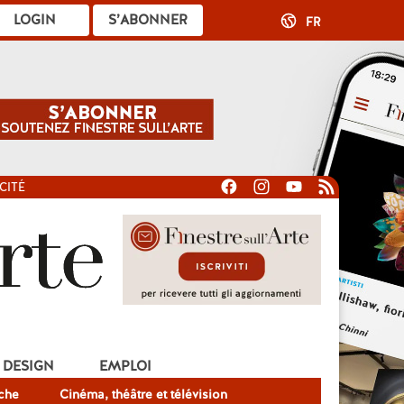
LOGIN
S’ABONNER
FR
CITÉ
DESIGN
EMPLOI
che
Cinéma, théâtre et télévision