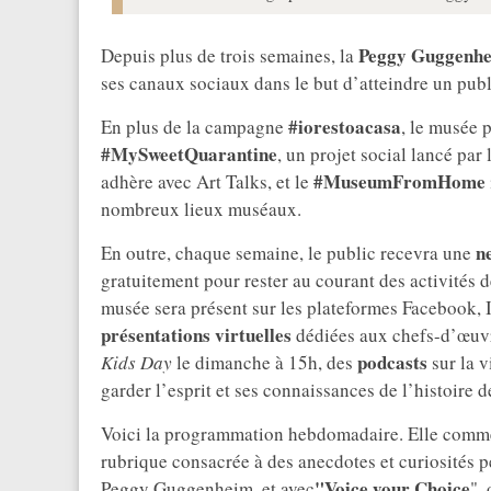
Peggy Guggenhe
Depuis plus de trois semaines, la
ses canaux sociaux dans le but d’atteindre un publ
#iorestoacasa
En plus de la campagne
, le musée 
#MySweetQuarantine
, un projet social lancé par 
#MuseumFromHome
adhère avec Art Talks, et le
nombreux lieux muséaux.
n
En outre, chaque semaine, le public recevra une
gratuitement pour rester au courant des activités 
musée sera présent sur les plateformes Facebook, I
présentations virtuelles
dédiées aux chefs-d’œuvr
podcasts
Kids Day
le dimanche à 15h, des
sur la 
garder l’esprit et ses connaissances de l’histoire de
Voici la programmation hebdomadaire. Elle comm
rubrique consacrée à des anecdotes et curiosités p
"Voice your Choice
Peggy Guggenheim, et avec
",