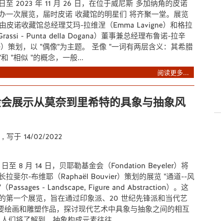
 2 日至 2023 年 11 月 26 日，在位于威尼斯 多加纳角的皮诺
办一次展览，届时皮诺 收藏馆的明星们 将齐聚一堂。展览
s"，由皮诺收藏馆总经理艾玛-拉维涅（Emma Lavigne）和格拉
Grassi - Punta della Dogana）董事兼总经理布鲁诺-拉辛
cine）策划，以 "偶像"为主题。 圣像 "一词有两层含义：其希腊
和 "相似 "的概念，一般...
阅读更多...
金会展示从莫奈到里希特的具象与抽象风
e
, 写于 14/02/2022
12 日至 8 月 14 日，贝耶勒基金会（Fondation Beyeler）将
斐尔-布维耶（Raphaël Bouvier）策划的展览 "通道--风
sages - Landscape, Figure and Abstraction）。这
的第一个展览，旨在通过印象派、20 世纪先锋派和当代艺
件主要绘画和雕塑作品，探讨现代艺术中具象与抽象之间的相互
人们将了解到，抽象构成元素往往...