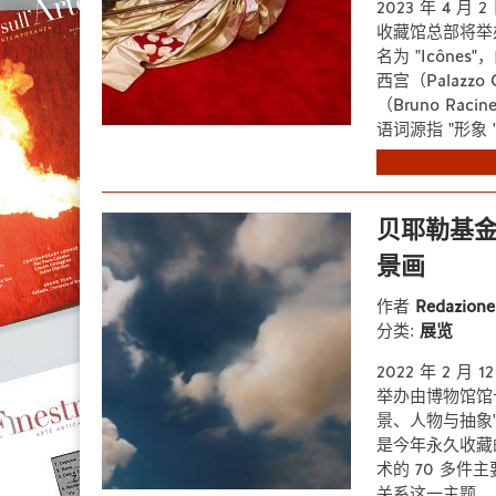
2023 年 4 月
收藏馆总部将举
名为 "Icône
西宫（Palazzo 
（Bruno Ra
语词源指 "形象 "
贝耶勒基
景画
作者
Redazion
分类:
展览
2022 年 2 月 
举办由博物馆馆长拉
景、人物与抽象"（Pas
是今年永久收藏
术的 70 多
关系这一主题。 