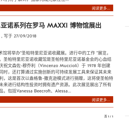
阅读更多...
亚诺系列在罗马 MAXXI 博物馆展出
e
, 写于 27/09/2018
 美术馆将举办"圣帕特里尼亚诺收藏展。进行中的工作 "展览，
。圣帕特里尼亚诺收藏馆是圣帕特里尼亚诺基金会的心血结
文森佐-穆乔利（Vincenzo Muccioli）于 1978 年创建
同时，还打算通过实施创新的可持续发展工具来保证其未来
利，这是首次以盎格鲁-撒克逊模式进行捐赠，这将使圣帕特
未来进行结构性投资时拥有遗产资源。此次展览展出了所有
Vanessa Beecroft、Alessa...
阅读更多...
页 1 / 1