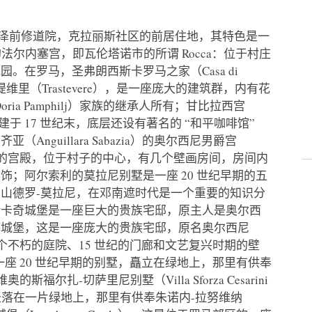
塞泽前修道院，克拉丽斯社区的前居住地，其特色是一
省的法尔内塞宫，即瓦伦塔诺市的所谓 Rocca：位于村庄
。在罗马，圣弗朗西斯卡罗马之家（Casa di
位于特拉斯提维里（Trastevere），是一座庞大的建筑群，内有花
a Pamphilj）家族的继承人所有；甘比拉西宫
殿，重建于 17 世纪末，底层还设有著名的 “和平咖啡馆”
齐亚（Anguillara Sabazia）的奥尔西尼男爵宫
一座 16 世纪的宫殿，位于村子的中心，有几个壁画房间，房间内
；阿尔索利的莫拉尼别墅是一座 20 世纪早期的五
山德罗-莫拉尼，在邓南遮时代是一个重要的知识分
斯卡奇城堡是一座巨大的贵族宅邸，原主人是奥尔西
基城堡，这是一座庞大的贵族宅邸，原名奥尔西尼
一个不朽的庭院、15 世纪的门廊和文艺复兴时期的壁
座 20 世纪早期的别墅，矗立在绿地上，那里有供奉
福尔扎-切萨里尼别墅（Villa Sforza Cesarini
别墅，坐落在一片绿地上，那里有供奉朱诺内-拉努维纳