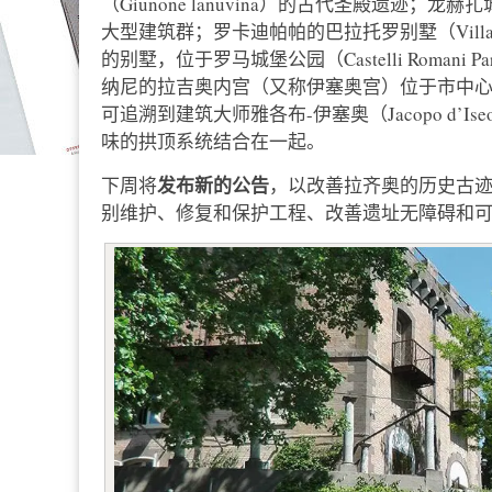
（Giunone lanuvina）的古代圣殿遗迹；龙赫扎
大型建筑群；罗卡迪帕帕的巴拉托罗别墅（Villa Baratt
的别墅，位于罗马城堡公园（Castelli Roma
纳尼的拉吉奥内宫（又称伊塞奥宫）位于市中
可追溯到建筑大师雅各布-伊塞奥（Jacopo d’I
味的拱顶系统结合在一起。
发布新的公告
下周将
，以改善拉齐奥的历史古
别维护、修复和保护工程、改善遗址无障碍和