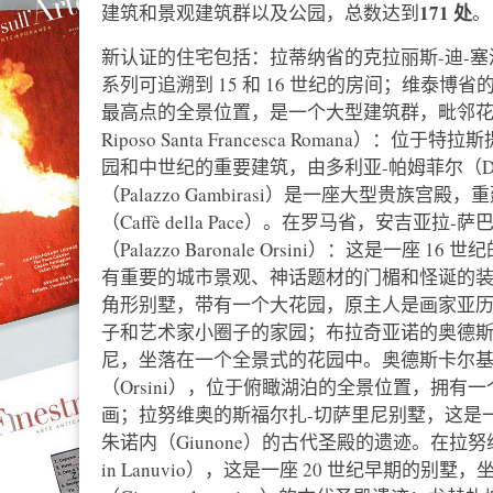
171 处
建筑和景观建筑群以及公园，总数达到
。
新认证的住宅包括：拉蒂纳省的克拉丽斯-迪-
系列可追溯到 15 和 16 世纪的房间；维泰博
最高点的全景位置，是一个大型建筑群，毗邻花园
Riposo Santa Francesca Romana）：
园和中世纪的重要建筑，由多利亚-帕姆菲尔（Dori
（Palazzo Gambirasi）是一座大型贵族宫
（Caffè della Pace）。在罗马省，安吉亚拉-萨巴
（Palazzo Baronale Orsini）：这是
有重要的城市景观、神话题材的门楣和怪诞的装饰
角形别墅，带有一个大花园，原主人是画家亚历
子和艺术家小圈子的家园；布拉奇亚诺的奥德
尼，坐落在一个全景式的花园中。奥德斯卡尔
（Orsini），位于俯瞰湖泊的全景位置，拥有
画；拉努维奥的斯福尔扎-切萨里尼别墅，这是一
朱诺内（Giunone）的古代圣殿的遗迹。在拉努维奥的斯
in Lanuvio），这是一座 20 世纪早期的