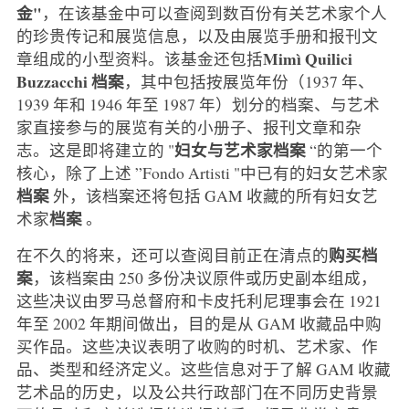
金"
，在该基金中可以查阅到数百份有关艺术家个人
的珍贵传记和展览信息，以及由展览手册和报刊文
Mimì Quilici
章组成的小型资料。该基金还包括
Buzzacchi 档案
，其中包括按展览年份（1937 年、
1939 年和 1946 年至 1987 年）划分的档案、与艺术
家直接参与的展览有关的小册子、报刊文章和杂
妇女与艺术家档案
志。这是即将建立的 "
“的第一个
核心，除了上述 ”Fondo Artisti "中已有的妇女艺术家
档案
外，该档案还将包括 GAM 收藏的所有妇女艺
档案
术家
。
购买档
在不久的将来，还可以查阅目前正在清点的
案
，该档案由 250 多份决议原件或历史副本组成，
这些决议由罗马总督府和卡皮托利尼理事会在 1921
年至 2002 年期间做出，目的是从 GAM 收藏品中购
买作品。这些决议表明了收购的时机、艺术家、作
品、类型和经济定义。这些信息对于了解 GAM 收藏
艺术品的历史，以及公共行政部门在不同历史背景