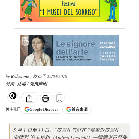
by
Redazione
, 发布于 25/04/2018
分类:
活动
/
免责声明
Google
Discover
首选来源
关注我们
5 月 1 日至 13 日，"皮恩扎与鲜花 "将重返皮恩扎。
安德烈-洛卡特利（Andrea Locatelli）一幅据说已经失