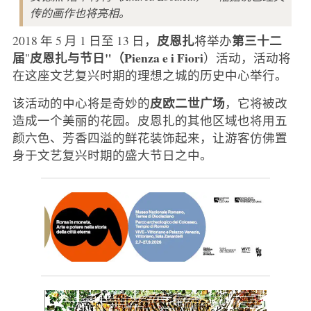
传的画作也将亮相。
皮恩扎
第三十二
2018 年 5 月 1 日至 13 日，
将举办
届
皮恩扎与节日"（Pienza e i Fiori
"
）活动，活动将
在这座文艺复兴时期的理想之城的历史中心举行。
皮欧二世广场
该活动的中心将是奇妙的
，它将被改
造成一个美丽的花园。皮恩扎的其他区域也将用五
颜六色、芳香四溢的鲜花装饰起来，让游客仿佛置
身于文艺复兴时期的盛大节日之中。