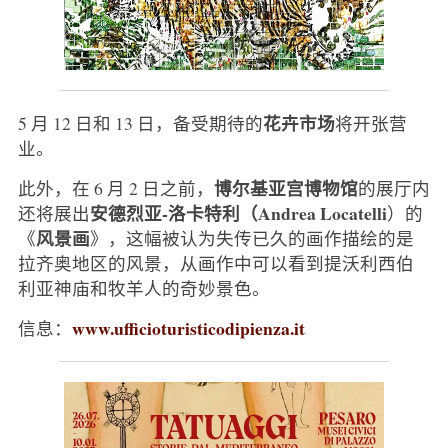
花卉市场
5 月 12 日和 13 日，备受期待的
将开张营
业。
博尔基亚宫博物馆
此外，在 6 月 2 日之前，
的展厅内
安德烈亚-洛卡特利（Andrea Locatelli
还将展出
）的
风景画
《
》，这幅被认为失传已久的画作描绘的是
拉齐奥地区的风景，从画作中可以看到提沃利西伯
利亚神庙和牧羊人的奇妙景色。
www.ufficioturisticodipienza.it
信息：