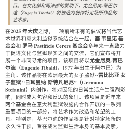
目。在文化部和司法部的赞助下，尤金尼奥-蒂巴尔
迪（Eugenio Tibaldi）将被选为创作特定场所作品的
艺术家。
2025 年大庆
在
之际，一项前所未有的倡议将当代艺
塞
韦里诺
基
术世界和意大利监狱系统结合在一起。
金会
罗马
Pastificio Cerere 基金会
和
多年来一直致力
于促进文化与监狱现实之间的交流，它们宣布将开
尤金尼奥-蒂巴
展一个非同寻常的项目，该项目将以
尔迪
Eugenio Tibaldi
（
，1977 年出生于阿尔巴）为
--雷比比亚
女
主角。该作品将在欧洲最大的女子监狱
子监狱
“日耳曼纳-斯特凡尼尼”（Germana
Stefanini）
内创作，将对囚犯的日常生活产生强烈影
响，同时成为包容和反思的象征。该项目是近年来
两个基金会在意大利监狱设施内合作开展的一系列
重要项目的一部分，将艺术作为改造和希望的工
具。特别是，蒂巴尔迪的作品将是针对特定场所的
永久性干预，旨在成为监狱生活本身的基本要素，