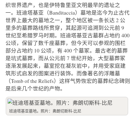
织世界遗产，也是伊特鲁里亚文明最早的遗址之
一。班迪塔基亚（Banditaccia）墓地是迄今为止古代
世界上最大的墓地之一，整个地区被一条长达 2 公
里多的墓葬路线所贯穿，其起源可追溯到公元前 9
世纪至希腊罗马时期。班迪塔基亚古墓群占地约 400
公顷，保留了数千座墓葬，但今天可以参观的围栏
部分占地约 10 公顷，有 400 个墓冢。最古老的墓葬
是坑式墓葬，而从公元前 7 世纪开始，大型墓葬冢
逐渐发展起来，墓室挖在凝灰岩中，并用受家庭建
筑形式启发的图案进行装饰。而像著名的浮雕墓
（Tomb of the Reliefs）这样气势恢宏的墓葬纪念碑则
是后来几个世纪的产物。
班迪塔基亚墓地。照片：弗朗切斯科-比尼