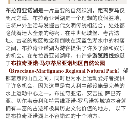
布拉奇亚诺湖是
罗马
一片重要的自然绿洲，距离
仅
咫尺之遥。布拉奇亚诺湖是一个理想的度假胜地，
它将户外生活与发掘古代文明传统相结合，处处都
隐藏着迷人全景的秘密。在中世纪城堡、考古遗
址、古老的教区教堂和倒映在深蓝色湖水中的村落
之间，布拉奇亚诺湖为游客提供了许多了解和娱乐
游览路线
的机会。在布拉奇亚诺湖畔，有许多
蜿蜒
布拉奇亚诺-马尔蒂尼亚诺地区自然公园
于
（Bracciano-Martignano Regional Natural Park
）郁
郁葱葱的山丘之间，同时也为水上运动爱好者提供
了许多机会，因为这里是意大利中部设施最完善的
水上运动中心之一。布拉奇亚诺、安吉拉-萨巴齐
亚、切尔韦泰利和特雷维亚诺-罗马诺等城镇本身就
拥有丰富的古迹和极具历史文化价值的地方。 以下
是布拉奇亚诺湖上不容错过的十个地方。