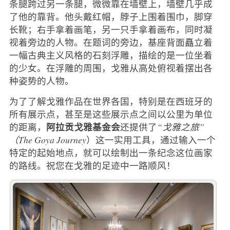
条腿跨过另一条腿，微微靠在墙壁上，墙壁几乎成
了他的靠背。他头戴红帽，脖子上围着围巾，脚穿
长靴；右手拿着画笔，另一只手拿着画布，同时凝
视着旁边的人物。在题词的旁边，基座背面矗立着
一幅古典主义风格的石刻浮雕，描绘的是一位坐着
的少女。在浮雕的周围，戈雅从高处俯视着摆出各
种姿势的人物。
为了了解戈雅作品在世界各国，特别是在西班牙的
所有展示点，甚至是这些展示点之间以公里为单位
阿拉贡戈雅基金会
的距离，
还提供了
“戈雅之旅”
（The Goya Journey
）这一实用工具，通过输入一个
特定的起始地点，就可以绘制出一条纪念这位画家
的路线。祝您在戈雅的足迹中一路顺风！