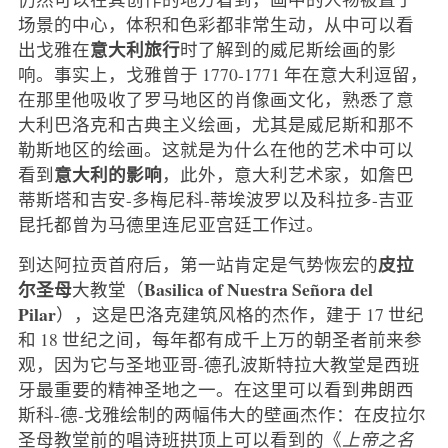
场景的中心，体积和色彩都非常生动，从中可以看
意大利旅行
出戈雅在
时了解到的威尼斯绘画的影
响。事实上，戈雅曾于 1770-1771 年在意大利逗留，
在那里他吸收了罗马地区的肖像画文化，熟悉了意
大利巴洛克和古典主义绘画，尤其是威尼斯和那不
勒斯地区的绘画。这就是为什么在他的艺术中可以
意大利的影响
看到
，此外，意大利艺术家，如詹巴
蒂斯塔和吉安-多梅尼科-蒂埃波罗以及科拉多-吉亚
昆托都曾为马德里连尼亚宫廷工作过。
皮拉
到达阿拉贡首府后，第一站肯定是气势恢宏的
尔圣母
Basilica of Nuestra Señora del
大教堂（
Pilar
），这是巴洛克建筑风格的杰作，建于 17 世纪
和 18 世纪之间，每年都有成千上万的朝圣者前来参
观，因为它与圣地亚哥-德孔波斯特拉大教堂是西班
牙最重要的精神圣地之一。在这里可以看到弗朗西
斯科-德-戈雅绘制的两幅伟大的壁画杰作：在皮拉尔
圣母教堂前的唱诗班拱顶上可以看到的《
上帝之名