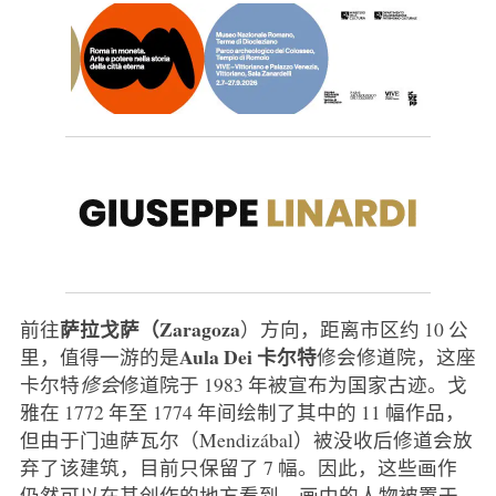
萨拉戈萨（Zaragoza
前往
）方向，距离市区约 10 公
Aula Dei 卡尔特
里，值得一游的是
修会修道院，这座
卡尔特
修会
修道院于 1983 年被宣布为国家古迹。戈
雅在 1772 年至 1774 年间绘制了其中的 11 幅作品，
但由于门迪萨瓦尔（Mendizábal）被没收后修道会放
弃了该建筑，目前只保留了 7 幅。因此，这些画作
仍然可以在其创作的地方看到，画中的人物被置于