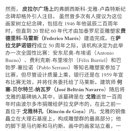
皮拉尔广场上
然而，
的弗朗西斯科-戈雅-卢森特斯纪
念碑却格外引人注目。 虽然曾多次有人提议为这位
画家树立纪念碑，包括在 1946 年他诞辰二百周年
费
时，但直到 20 世纪 60 年代才由加泰罗尼亚雕塑家
德里科-马雷斯（Federico Marés
萨
）建造完成。在
拉戈萨诺银行
成立 50 周年之际，该机构决定为此举
办一次全国性比赛：安东尼奥-布埃诺（Antonio
Bueno）、费利克斯-布里埃尔（Félix Burriel）和巴
勃罗-塞拉诺（Pablo Serrano）等知名雕塑家参加了
比赛，但尽管设计质量上乘，银行还是在 1959 年宣
何
布比赛无效，并将任务委托给了马莱斯。建筑师
塞-贝尔特兰-纳瓦罗（José Beltrán Navarro
）随后将
戈雅
戈雅的墓碑纳入其中，该墓碑是在
逝世一百周
年时由波尔多市捐赠给萨拉戈萨市的，在此之前一
戈雅林孔（Rincón de Goya
直位于
）内。戈雅的铜像
矗立在大理石基座上，构成雕塑群的最高部分；他
的脚下是马约斯和马约斯。画中的画家站立着，一