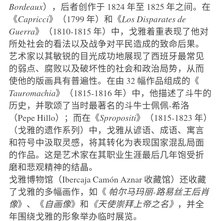
Bordeaux
），后者创作于 1824 年至 1825 年之间。在
《
Capricci
》（1799 年）和《
Los Disparates de
Guerra
》（1810-1815 年）中，戈雅着重表现了他对
所处社会的看法以及战争对平民造成的致命后果。
艺术家以其敏锐的目光成功地展现了西班牙最常见
的弱点、腐败以及破坏性的社会和政治局势，从而
使他的版画具有普遍性。在由 32 幅作品组成的《
Tauromachia
》（1815-1816 年）中，他描述了斗牛的
历史，并歌颂了当时最著名的斗牛士佩佩-希洛
（Pepe Hillo）；而在《
Spropositi
》（1815-1823 年）
（戈雅的遗作系列）中，戈雅从谚语、成语、寓言
和符号中汲取灵感，将其转化为表现国家混乱局面
的作品。这是艺术家在其职业生涯最后几年饱受折
磨和悲观精神的结晶。
戈雅博物馆（Ibercaja Camón Aznar 收藏馆）还收藏
了戈雅的多幅画作，如《
帕尔马玛丽-路易丝王后肖
像
》、《
自画像
》和
《天使崇拜上帝之名》
，并全
年围绕戈雅的形象举办临时展览。