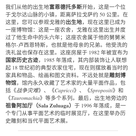
富恩德托多斯
我们从他的出生地
开始，这是一个位
于戈尔达山脉的小镇，距离萨拉戈萨约 50 公里。在
出生地
这里，您可以参观戈雅的
，现在这里已成为
一座博物馆：这是一座农舍，戈雅在这里出生并度
过了他生命中的头六年；这座农舍属于他的舅舅米
格尔-卢西恩特斯，也就是他母亲的兄弟。他受洗的
洗礼盆也保存在这里。这座房屋于 1982 年被宣布为
国家历史古迹
，1985 年落成，其内部装饰让人联想
起 18 世纪初的典型农家住宅，现在则摆放着当时的
雕刻博
家具和物品、绘画和图文资料。不远处就是
物馆
，馆内永久收藏了艺术家的大量平面作品，包
括《
战争灾难
》、《
Capricci
》、《
Spropositi
》和
《
Tauromachia
》等多个系列。最后，出生地旁边的
祖鲁阿加厅（Sala Zuluaga）
于 1996 年落成，是一
个专门从事平面艺术的临时展览厅，在这里举办历
史雕刻和当代平面艺术展。