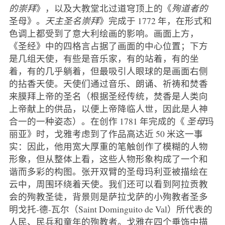
的崇拜
》，以及大教堂北过道穹顶上的《
殉道者的
圣母》。
天主圣名崇拜
》完成于 1772 年，在形式和
色调上都受到了意大利绘画的影响。画面上方，
《圣经》中的四格言占据了画面的中心位置；下方
是几组天使，有些是音乐家，有的站着，有的坐
着，有的几乎躺着，但最吸引人眼球的是画面右侧
的拈香天使。天使们通过音乐、朗诵、祈祷和焚香
来膜拜上帝的圣名（根据圣经传统，焚香是人类向
上帝献上的供品，以便上帝降临人世，因此是人神
合一的一种姿态）。在创作 1781 年完成的《
圣母
玛
丽亚》时，戈雅考虑到了作品高达近 50 米这一事
实：因此，他用宽大厚重的笔触创作了模糊的人物
形象，但从整体上看，这些人物形象构成了一个和
谐而多彩的构图。张开双臂的圣母玛利亚被描绘在
云中，周围环绕着天使。我们还可以看到阿拉贡教
会的殉教圣徒，背景则是萨拉戈萨的小殉教者圣多
明戈托-德-瓦尔（Saint Dominguito de Val）所代表的
人民、民兵和童年的殉教者。戈雅在四个垂饰中描