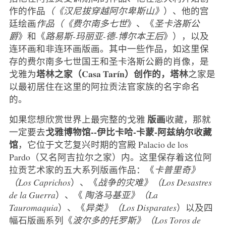
作的作品
（《汉尼拔穿越阿尔卑斯山》
）、他的宫
廷绘画
作品（《费尔南多七世
》、《
圣卡洛斯公
爵
》和《
路易斯-玛丽亚-德-博尔本王后
》），以及
连环画和非连环画版画。其中一些作品，如这里保
存的费尔南多七世国王和圣卡洛斯公爵的肖像，是
塔林之家（Casa Tarín）创作的，塔林
戈雅为
之家是
以最初居住在这里的阿拉贡法官家族的名字命名
的。
版画
如果您想欣赏世界上最完整的戈雅
收藏，那就
戈雅博物馆--伊比卡哈-卡蒙-阿兹纳尔收藏
一定要去
馆
，它位于文艺复兴时期的宫殿 Palacio de los
Pardo（又名阿吉拉尔之家）内。这里保存着这位阿
拉贡艺术家的五大系列版画作品：《
卡普里奇》
（Los Caprichos
）、《
战争的灾难》（Los Desastres
de
la Guerra
）、《
陶洛马基亚》（La
Tauromaquia
）、《
异类》（Los Disparates
）以及四
幅石版画系列《
波尔多的托罗斯》（Los Toros de