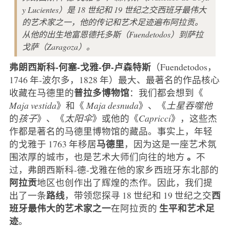
y Lucientes）是 18 世纪和 19 世纪之交西班牙最伟大
的艺术家之一，他的传记和艺术足迹遍布阿拉贡。
从他的出生地富恩德托多斯（Fuendetodos）到萨拉
戈萨（Zaragoza）。
弗朗西斯科-何塞-戈雅-伊-卢森特斯
（Fuendetodos，
1746 年-波尔多，1828 年）最大、最著名的作品核心
普拉多博物馆
收藏在马德里的
：我们都会想到《
Maja vestida
》和《
Maja desnuda
》、《
土星吞噬他
的
孩子
》、《
太阳伞
》或他的《
Capricci
》，这些杰
作都是著名的马德里博物馆的藏品。事实上，年轻
马德里
的戈雅于 1763 年移居
，因为这是一座艺术氛
。
围浓厚的城市，也是艺术大师们向往的地方
不
过，弗朗西斯科-德-戈雅在他的家乡西班牙东北部的
阿拉贡
地区也创作出了辉煌的杰作。因此，我们提
路线
西
出了一条
，带领您探寻 18 世纪和 19 世纪之交
班牙最伟大的艺术家之一
生平和艺术足
在阿拉贡的
迹
。