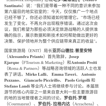
Santinato
）说：“我们是带着一种不同的意识来参加
第六届目的地实验室的：今天，仅仅推广一个地点
已经不够了，你还必须知道如何管理它。”市场已经
发生了变化，不再允许出现程序错误。通过这次会
议，我们希望为那些必须决定旅游战略的人提供准
确的指示，展示数据和新技术如何帮助做出更好的
决策、保护领地并为整个供应链带来真正的收益"。
亚历山德拉
普里安特
国家旅游局（ENIT）局长
-
Alessandra
Priante
Josep
（
）首先致辞，
Ejarque
Antonio
Preiti
（FTourism & Marketing）和
（Roma & Partners）等战略咨询领域的活跃人士也发
Mirko Lalli
Emma Taveri
Antonio
表了讲话。
、
、
Pezzano
Giancarlo Piccirillo
Paolo Grigolli
、
、
和
Stefano Landi
等业内人士将继续参与讨论。本届旅
游节的核心内容之一是来自意大利一些主要旅游目
罗伯托
罗塔
的地的当地管理者之间的讨论。
-
罗伯托-
拉格内达
（Courmayeur）、
（Arzachena）、