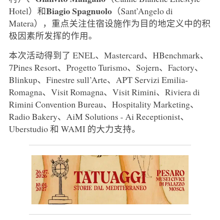
Biagio
Spagnuolo
Hotel）和
（Sant’Angelo di
Matera），重点关注住宿设施作为目的地定义中的积
极因素所发挥的作用。
本次活动得到了 ENEL、Mastercard、HBenchmark、
7Pines Resort、Progetto Turismo、Sojern、Factory、
Blinkup、Finestre sull’Arte、APT Servizi Emilia-
Romagna、Visit Romagna、Visit Rimini、Riviera di
Rimini Convention Bureau、Hospitality Marketing、
Radio Bakery、AiM Solutions - Ai Receptionist、
Uberstudio 和 WAMI 的大力支持。