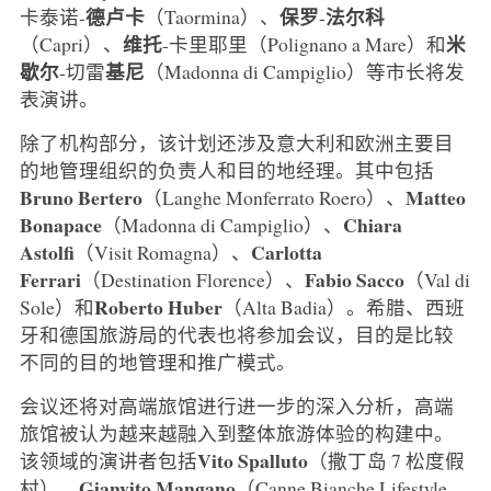
德卢卡
保罗
法尔科
卡泰诺-
（Taormina）、
-
维托
米
（Capri）、
-卡里耶里（Polignano a Mare）和
歇尔
基尼
-切雷
（Madonna di Campiglio）等市长将发
表演讲。
除了机构部分，该计划还涉及意大利和欧洲主要目
的地管理组织的负责人和目的地经理。其中包括
Bruno
Bertero
Matteo
（Langhe Monferrato Roero）、
Bonapace
Chiara
（Madonna di Campiglio）、
Astolfi
Carlotta
（Visit Romagna）、
Ferrari
Fabio
Sacco
（Destination Florence）、
（Val di
Roberto
Huber
Sole）和
（Alta Badia）。希腊、西班
牙和德国旅游局的代表也将参加会议，目的是比较
不同的目的地管理和推广模式。
会议还将对高端旅馆进行进一步的深入分析，高端
旅馆被认为越来越融入到整体旅游体验的构建中。
Vito
Spalluto
该领域的演讲者包括
（撒丁岛 7 松度假
Gianvito
Mangano
村）、
（Canne Bianche Lifestyle