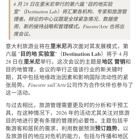
4 月 28 日在里米尼举行的第六届 "目的地实验
室"（Destination Lab）将汇聚各机构、专家和旅游管
理者。辩论的中心议题是全球紧急情况、数据使
用、新的接待战略和管理模式。Finestre'Arte 也将出
席会议。
里米尼
意大利旅游业将在
再次面对其发展模式，第
目的地
实验室
Destination
Lab
六届 "
"（
）将于 4 月
里米尼
地区
营销
28 日在
举行。这次会议的主题是
和
目的地管理，会议的举行正值该行业的新关键时
期，其中包括地缘政治因素和影响国际流动性的紧
张局势。
Finestre sull’Arte
公司作为合作伙伴也参与了
这一活动。
与过去相比，旅游管理需要更及时的分析和干预工
具，在这种情况下，2026 年的活动尤其关注对旅游
目的地进行更有条理的管理的必要性。主题包括平
预订趋势
衡游客和居民的需求，利用数据预测
，以
及旅游目的地应对危机的能力，包括与传播和地区