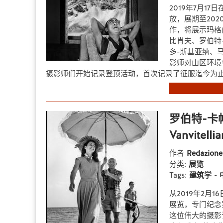
2019年7月1
放，展期至20
作，将展示玛格
比肖夫、罗伯特
多-斯基亚纳、马
影师对山区环境
摄影师们开始记录登顶活动，首次记录了征服迄今为止尚
罗伯特-卡
Vanvitell
作者
Redazion
分类:
展览
Tags:
建筑学
-
从2019年2月16
展览，专门纪念罗
这位伟大的摄影记