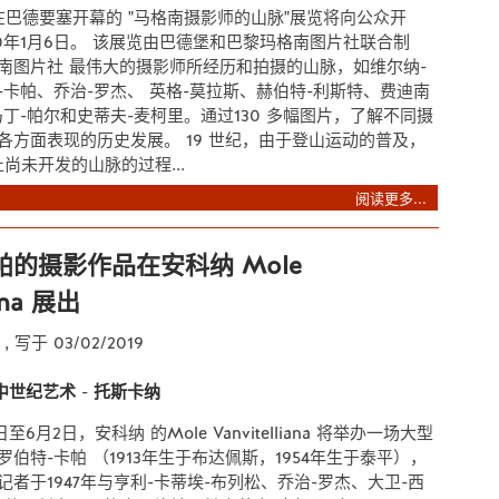
7日在巴德要塞开幕的 "马格南摄影师的山脉"展览将向公众开
20年1月6日。 该展览由巴德堡和巴黎玛格南图片社联合制
南图片社 最伟大的摄影师所经历和拍摄的山脉，如维尔纳-
-卡帕、乔治-罗杰、 英格-莫拉斯、赫伯特-利斯特、费迪南
丁-帕尔和史蒂夫-麦柯里。通过130 多幅图片，了解不同摄
各方面表现的历史发展。 19 世纪，由于登山运动的普及，
未开发的山脉的过程...
阅读更多...
帕的摄影作品在安科纳 Mole
iana 展出
e
, 写于 03/02/2019
中世纪艺术
-
托斯卡纳
日至6月2日，安科纳 的Mole Vanvitelliana 将举办一场大型
伯特-卡帕 （1913年生于布达佩斯，1954年生于泰平），
者于1947年与亨利-卡蒂埃-布列松、乔治-罗杰、大卫-西