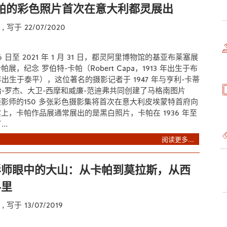
帕的彩色照片首次在意大利都灵展出
e
, 写于 22/07/2020
 26 日至 2021 年 1 月 31 日，都灵阿里博物馆的基亚布莱塞展
展，纪念 罗伯特-卡帕（Robert Capa，1913 年出生于布
 年出生于泰平），这位著名的摄影记者于 1947 年与亨利-卡蒂
治-罗杰、大卫-西摩和威廉-范迪弗共同创建了马格南图片
摄影师的150 多张彩色摄影集将首次在意大利皮埃蒙特首府向
上，卡帕作品展通常展出的是黑白照片，卡帕在 1936 年至
..
阅读更多...
影师眼中的大山：从卡帕到莫拉斯，从西
科里
e
, 写于 13/07/2019