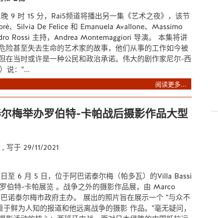
期五晚 9 时 15 分，Rai5频道将播出另一集《艺术之夜》，该节
rè、Silvia De Felice 和 Emanuela Avallone、Massimo
ndro Rossi 主持，Andrea Montemaggiori 导演。 本集将讲
危险甚至失去生命的艺术家的故事，他们从事的工作如今被
但在当时或许是一种公民和政治承诺。伟大的剧作家尼尔-西
）说："...
阅读更多...
尔梅举办罗伯特-卡帕战后摄影作品大型
e
, 写于 29/11/2021
 15 日至 6 月 5 日，位于阿巴诺泰尔梅（帕多瓦）的Villa Bassi
举办罗伯特-卡帕展览 。战争之外的摄影作品展，由 Marco
，阿巴诺泰尔梅市政府主办。 展出的照片旨在展示一个 "与众不
侧重于鲜为人知的报道和他远离战争的摄影 作品。"毫无疑问，