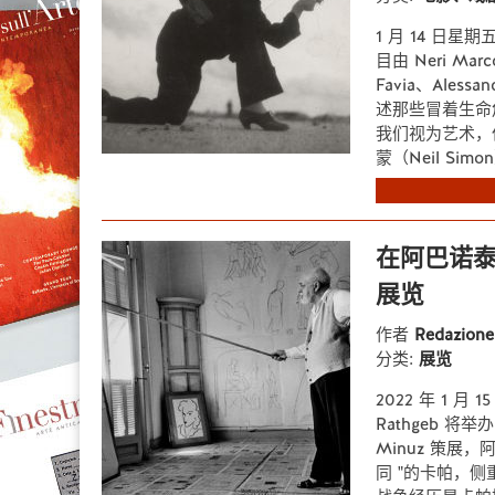
1 月 14 日星
目由 Neri Marco
Favia、Alessa
述那些冒着生命
我们视为艺术，
蒙（Neil Simon
在阿巴诺泰
展览
作者
Redazion
分类:
展览
2022 年 1 月
Rathgeb 将
Minuz 策展
同 "的卡帕，