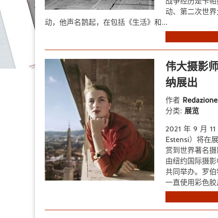
战争经历是卡帕
动、第二次世界
动，他声名鹊起，在包括《生活》和...
伟大摄影师
纳展出
作者
Redazion
分类:
展览
2021 年 9 月 
Estensi）将在
赏到世界著名摄影
由纽约国际摄影中心
共同举办。罗伯特
一直使用彩色胶片