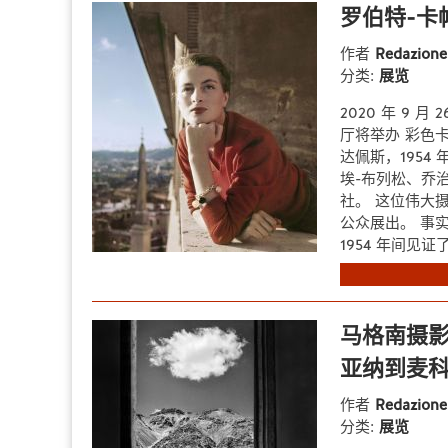
罗伯特-卡
作者
Redazion
分类:
展览
2020 年 9 月
厅将举办 彩色卡帕
达佩斯，1954
埃-布列松、乔
社。 这位伟大
公众展出。 事实
1954 年间见证了.
马格南摄
亚纳到麦
作者
Redazion
分类:
展览