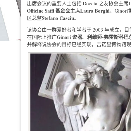
L
出席会议的重要人士包括 Doccia 之友协会主席
Officine Saffi 基金会
Laura Borghi
主席
、Ginori
Stefano Casciu
区总监
。
该协会由一群爱好者和学者于 2003 年成立，
Ginori 瓷器
利维娅-弗雷斯科巴尔迪（L
在国际上推广
。
并解释说协会的目标已经实现，吉诺里博物馆