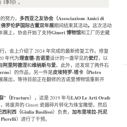
的《季刊》。
多西亚之友协会（Associazione Amici di
产的努力，
佛罗伦萨国际古董双年展
。
在
期间结束其活动
这次活动
Ginori 博物馆
双年展上，协会开始了支持
和工厂历史藏
行，会上介绍了 2024 年完成的最新修复工作。修复
理查德-吉诺里
瓷灯
20 年代为
设计的一盏罕见的
，以
与阿里阿德涅
维纳斯与爱
和
。此外，还发现了两件石
rno
皮埃特罗-塔卡（Pietro
）的作品，另一件是
展展出，等待目前正在翻修的吉诺里博物馆重新开
"（Fracture
LAO Le Arti Orafe
），这是 2019 年与
将废弃的 Ginori 瓷器碎片转化为珠宝雕塑，然后
利西（Giulia Basilissi
加布里埃拉-托尼
）负责，
erelli
）进行了干预。