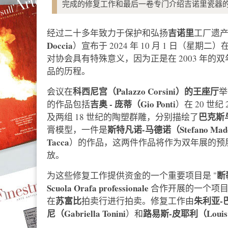
完成的修复工作和最后一卷专门介绍吉诺里瓷器
吉诺里
经过二十多年致力于保护和弘扬
工厂遗
Doccia
）宣布于 2024 年 10 月 1 日（星期二）
对协会具有特殊意义，因为正是在 2003 年的
品的历程。
科西尼宫（Palazzo Corsini）的王座厅
会议在
举
吉奥
-
庞蒂（Gio Ponti
的作品包括
）在 20 世纪 
巴克斯
及两组 18 世纪的陶塑群雕，分别描绘了
斯特凡诺-马德诺（Stefano Made
膏模型，一件是
Tacca
）的作品，这两件作品将作为双年展的预
放。
断裂
为这些修复工作提供资金的一个重要项目是 "
Scuola Orafa professionale
合作开展的一个项目，
苏富比
朱利亚-巴西
在
拍卖行进行拍卖。修复工作由
尼（Gabriella Tonini
路易斯-皮耶利（Louis Pi
）和