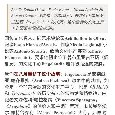
Achille Bonito Oliva、Paolo Flores、Nicola Lagioia 和
Antonio Scurati 致信弗兰切斯基尼，要求阻止弗里戈
兰迪亚（Frigolandia）的关闭，这个重要的文化生产
中心面临被驱逐的威胁。
Achille Bonito Oliva
四位文化名人，即艺术评论家
、
Paolo Flores d’Arcais
Nicola Lagioia
记者
、作家
和小
Antonio Scurati
Dario
说家
，致函文化遗产部部长
Franceschini
阻止
翁布里亚吉亚诺
，要求他
位于
（佩
Frigolandia
鲁贾）的文化中心
遭到被驱逐的威胁。
在八月重访了这个故事
安德烈
我们
：Frigolandia 是
亚-帕齐恩扎
Andrea Pazienza
（
）想象中的城市，如
今是一个非常活跃的文化生产中心，也是《
Il Male
》
和《
Frigidaire
》等历史杂志的博物馆和档案馆，由
文森佐-斯帕拉格纳（Vincenzo Sparagna
记者
，
《
Frigidaire
》的创始人和主编）管理。市长曼努埃
尔-佩特鲁乔利（Manuel Petruccioli）声称，弗里戈