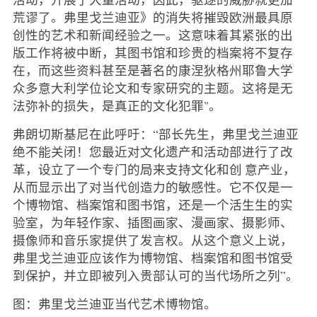
荒谬了。弗里戈兰迪亚》的消失将摧毁欧洲最具原
创性的艺术和新闻经验之一。这意味着其紧张的出
版工作将被中断，其图书馆和珍贵的档案将不复存
在，而这些资料甚至是著名的康涅狄格州耶鲁大学
众多意大利学位论文和专家研究的主题。这将是无
法弥补的损失，是真正的文化犯罪"。
弗朗切斯基尼在此呼吁：“部长先生，弗里戈兰迪亚
绝不能关闭！您最近对文化遗产和活动部进行了改
革，设立了一个专门的局来支持文化和创 意产业，
从而显示出了对当代创造力的敏感性。它不仅是一
个博物馆、档案馆和图书馆，还是一个活生生的实
验室，为年轻作家、插图画家、漫画家、摄影师、
摄像师和音乐家提供了发言权。从这个意义上说，
弗里戈兰迪亚应该作为博物馆、档案馆和图书馆受
到保护，并立即被列入贵部认可的当代场所之列”。
图：弗里戈兰迪亚当代艺术博物馆。