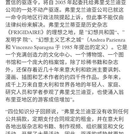
置信的驱逐令，将自 2005 年起委托给弗里戈兰迪亚
公司的一处不动产驱逐。弗里戈兰迪亚公司已就这
一命令向地区行政法院提起上诉，但此事不能仅由
法律纠纷来解决。弗里戈兰蒂亚是历史杂志
《FRIGIDAIRE》的理想之地，是 ”幻想共和国“、”
发明学 院“、”幻想主义艺术之城“（Andrea Pazienza
和 Vincenzo Sparagna 于 1985 年提出的定义）。它是
一个充满创造力的文化中心、一个博物馆、一个图
书馆和一个庞大的档案馆，除了珍稀书籍和杂志
外，还保存着近几十年来意大利和欧洲主要讽刺、
漫画、插图和艺术作者的约四千件作品。多年来，
成千上万来自意大利和世界各地的年轻人、家庭、
研究人员和学者参观了弗里戈兰迪亚，也使涌入翁
布里亚地区的游客成倍增加”。
“四位知识分子回顾说，”弗里戈兰迪亚没有收到任何
公共捐款，定期支付合同规定的租金，并在意大利
各地出版杂志和书籍、制作视频、组织展览和文化
活动，开展了大量活动，因此，驱逐的威胁就更加