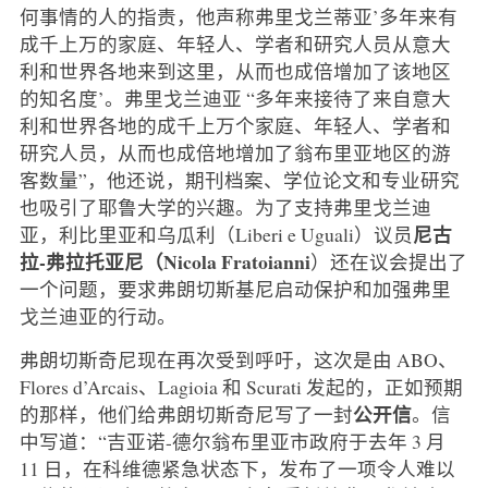
何事情的人的指责，他声称弗里戈兰蒂亚’多年来有
成千上万的家庭、年轻人、学者和研究人员从意大
利和世界各地来到这里，从而也成倍增加了该地区
的知名度’。弗里戈兰迪亚 “多年来接待了来自意大
利和世界各地的成千上万个家庭、年轻人、学者和
研究人员，从而也成倍地增加了翁布里亚地区的游
客数量”，他还说，期刊档案、学位论文和专业研究
也吸引了耶鲁大学的兴趣。为了支持弗里戈兰迪
尼古
亚，利比里亚和乌瓜利（Liberi e Uguali）议员
拉-弗拉托亚尼（Nicola Fratoianni
）还在议会提出了
一个问题，要求弗朗切斯基尼启动保护和加强弗里
戈兰迪亚的行动。
弗朗切斯奇尼现在再次受到呼吁，这次是由 ABO、
Flores d’Arcais、Lagioia 和 Scurati 发起的，正如预期
公开信
的那样，他们给弗朗切斯奇尼写了一封
。信
中写道：“吉亚诺-德尔翁布里亚市政府于去年 3 月
11 日，在科维德紧急状态下，发布了一项令人难以