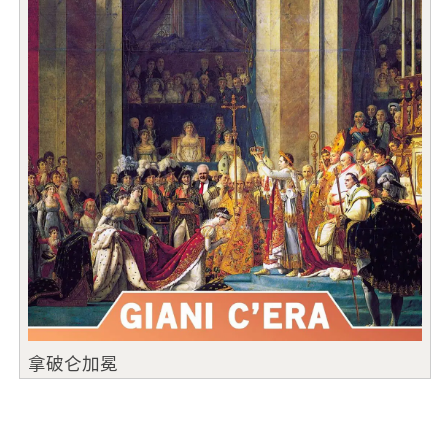
拿破仑加冕