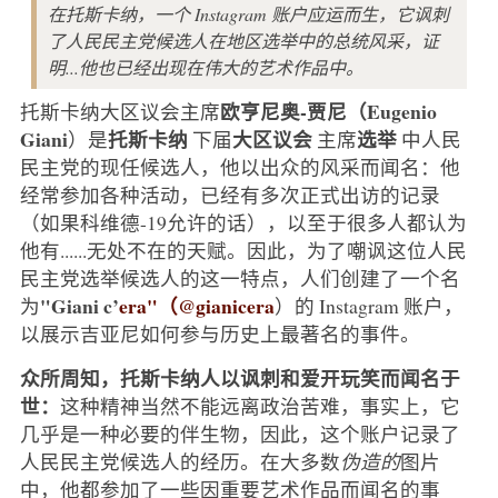
在托斯卡纳，一个 Instagram 账户应运而生，它讽刺
了人民民主党候选人在地区选举中的总统风采，证
明...他也已经出现在伟大的艺术作品中。
欧亨尼奥-贾尼（Eugenio
托斯卡纳大区议会主席
Giani
托斯卡纳
大区议会
选举
）是
下届
主席
中人民
民主党的现任候选人，他以出众的风采而闻名：他
经常参加各种活动，已经有多次正式出访的记录
（如果科维德-19允许的话），以至于很多人都认为
他有......无处不在的天赋。因此，为了嘲讽这位人民
民主党选举候选人的这一特点，人们创建了一个名
"Giani c’
era"（@gianicera
为
）的 Instagram 账户，
以展示吉亚尼如何参与历史上最著名的事件。
众所周知，托斯卡纳人以讽刺和爱开玩笑而闻名于
世：
这种精神当然不能远离政治苦难，事实上，它
几乎是一种必要的伴生物，因此，这个账户记录了
人民民主党候选人的经历。在大多数
伪造的
图片
中，他都参加了一些因重要艺术作品而闻名的事