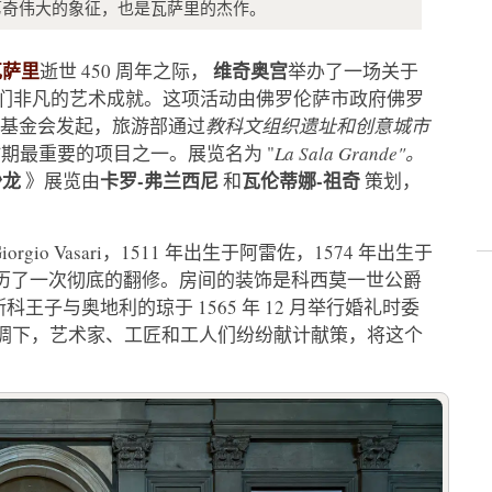
饰，这是美第奇伟大的象征，也是瓦萨里的杰作。
瓦萨里
维奇奥宫
逝世 450 周年之际，
举办了一场关于
们非凡的艺术成就。这项活动由佛罗伦萨市政府佛罗
E基金会发起，旅游部通过
教科文组织遗址和创意城市
期最重要的项目之一。展览名为 "
La Sala Grande"。
沙龙
卡罗-弗兰西尼
瓦伦蒂娜-祖奇
》展览由
和
策划，
o Vasari，1511 年出生于阿雷佐，1574 年出生于
经历了一次彻底的翻修。房间的装饰是科西莫一世公爵
斯科王子与奥地利的琼于 1565 年 12 月举行婚礼时委
的协调下，艺术家、工匠和工人们纷纷献计献策，将这个
。