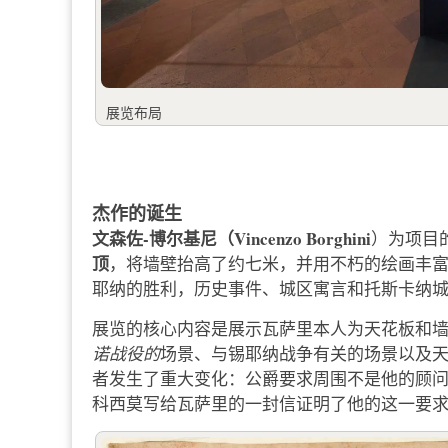
展览布局
杰作的诞生
文森佐-博尔基尼（Vincenzo Borghini
）为项目
顶
，将墙壁抬高了约七米，并用不朽的绘画丰
耶纳的胜利，历史事件、城区寓言和托斯卡纳
展览的核心内容是展示瓦萨里本人为天花板和
诺战役的
场景、与锡耶纳战争有关的场景以及
者发生了重大变化：公爵要求周围不是他的顾
科西莫写给瓦萨里的一封信证明了他的这一要