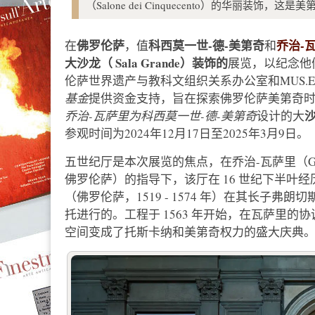
（Salone dei Cinquecento）的华丽装
佛罗伦萨
科西莫一世-德-美第奇
乔治-
在
，值
和
大沙龙（
Sala
Grande）装饰的
展览，以纪念他
伦萨世界遗产与教科文组织关系办公室和MUS.
基金
提供资金支持，旨在探索佛罗伦萨美第奇时
乔治-瓦萨里为科西莫一世-德-美第奇
设计的大
参观时间为2024年12月17日至2025年3月9日。
五世纪厅是本次展览的焦点，在乔治-瓦萨里（Giorgi
佛罗伦萨）的指导下，该厅在 16 世纪下半叶
（佛罗伦萨，1519 - 1574 年）在其长子弗朗切
托进行的。工程于 1563 年开始，在瓦萨里
空间变成了托斯卡纳和美第奇权力的盛大庆典