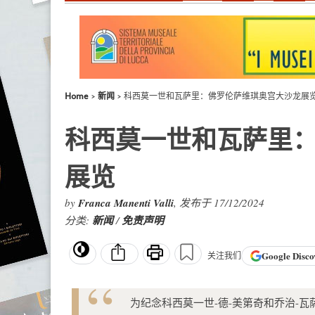
Home
新闻
科西莫一世和瓦萨里：佛罗伦萨维琪奥宫大沙龙展
科西莫一世和瓦萨里
展览
by
Franca Manenti Valli
, 发布于 17/12/2024
分类:
新闻
/
免责声明
Google
Disco
关注我们
为纪念科西莫一世-德-美第奇和乔治-瓦